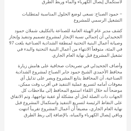
لاستكمال إيصال الكهرباء والماء وربط الطرق
– حمود الصباح: نسعى لوضع الحلول المناسبة لمتطلبات
التشغيل الرسمي للمشروع
كشف مدير عام الهيئة العامة للصناعة بالتكليف شملان حمود
الجحيدلي أن إجمالي نسبة الإنجاز لمشروع تصميم وتنفيذ وإنجاز
وصيانة أعمال البنية التحتية لمنطقة الشدادية الصناعية بلغت 97
في المئة، متوقعاً الانتهاء من أعمال البنية التحتية والبدء في
تشغيل المشروع قبل نهاية العام الجاري.
وأضاف الجحيدلي في تصريحات صحافية على هامش زيارة
محافظ الأحمدي الشيخ حمود جابر الصباح لمشروع الشدادية
الصناعية، أن المحافظ يتابع المشروع ويصر على تذليل أي
معوقات أمامه لتسريع عملية التنفيذ في أقرب وقت ممكن،
موضحاً أنه خلال اللقاء استمع المحافظ إلى ملاحظات كل
الجهات ذات الصلة لحل أي مشكلة أو عقبة تواجهها، وتم الاتفاق
على النقاط الرئيسة لتسريع التنفيذ واستكمال المشروع قبل
نهاية العام الجاري، مضيفاً أن أعمال المشروع تقريباً انتهت
وباقي إيصال الكهرباء والمياه، بالإضافة إلى ربط الطرق.