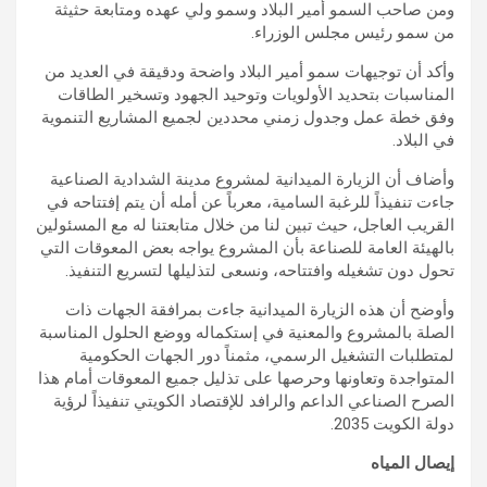
ومن صاحب السمو أمير البلاد وسمو ولي عهده ومتابعة حثيثة
من سمو رئيس مجلس الوزراء.
وأكد أن توجيهات سمو أمير البلاد واضحة ودقيقة في العديد من
المناسبات بتحديد الأولويات وتوحيد الجهود وتسخير الطاقات
وفق خطة عمل وجدول زمني محددين لجميع المشاريع التنموية
في البلاد.
وأضاف أن الزيارة الميدانية لمشروع مدينة الشدادية الصناعية
جاءت تنفيذاً للرغبة السامية، معرباً عن أمله أن يتم إفتتاحه في
القريب العاجل، حيث تبين لنا من خلال متابعتنا له مع المسئولين
بالهيئة العامة للصناعة بأن المشروع يواجه بعض المعوقات التي
تحول دون تشغيله وافتتاحه، ونسعى لتذليلها لتسريع التنفيذ.
وأوضح أن هذه الزيارة الميدانية جاءت بمرافقة الجهات ذات
الصلة بالمشروع والمعنية في إستكماله ووضع الحلول المناسبة
لمتطلبات التشغيل الرسمي، مثمناً دور الجهات الحكومية
المتواجدة وتعاونها وحرصها على تذليل جميع المعوقات أمام هذا
الصرح الصناعي الداعم والرافد للإقتصاد الكويتي تنفيذاً لرؤية
دولة الكويت 2035.
إيصال المياه