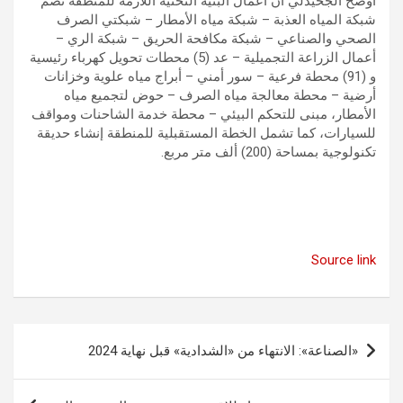
أوضح الجحيدلي أن أعمال البنية التحتية اللازمة للمنطقة تضم
شبكة المياه العذبة – شبكة مياه الأمطار – شبكتي الصرف
الصحي والصناعي – شبكة مكافحة الحريق – شبكة الري –
أعمال الزراعة التجميلية – عد (5) محطات تحويل كهرباء رئيسية
و (91) محطة فرعية – سور أمني – أبراج مياه علوية وخزانات
أرضية – محطة معالجة مياه الصرف – حوض لتجميع مياه
الأمطار، مبنى للتحكم البيئي – محطة خدمة الشاحنات ومواقف
للسيارات، كما تشمل الخطة المستقبلية للمنطقة إنشاء حديقة
تكنولوجية بمساحة (200) ألف متر مربع.
Source link
تصفّح
«الصناعة»: الانتهاء من «الشدادية» قبل نهاية 2024
المقالات