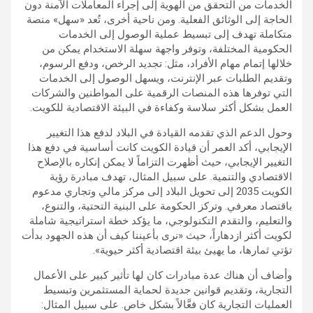
الخدمات من التحقق من الهوية إلى إجراء المعاملات الآمنة دون
الحاجة إلى الوثائق الفعلية. ومن ناحية أخرى، تُعد «سهل» منصة
متكاملة تهدف إلى تبسيط عملية الوصول إلى الخدمات
الحكومية المختلفة، وتوفر واجهة سهلة الاستخدام يمكن من
خلالها إتمام مهام الأفراد، مثل: تجديد الرخص، ودفع الرسوم،
وتقديم الطلبات عبر الإنترنت، ويسهل الوصول إلى الخدمات
التي توفرها هذه المنصات الرقمية على المواطنين والشركات
العمل بشكل أكثر سلاسة وكفاءة في البيئة الاقتصادية للكويت.
وحول الدعم الذي تقدمه القيادة في البلاد لدفع هذا التغيير
الإيجابي، أكد العمر أن قيادة الكويت كانت أساسية في دفع هذا
التغيير الإيجابي، حيث أظهرت التزاماً لا يمكن إنكاره بالإصلاح
الاقتصادي والتنمية. على سبيل المثال، تهدف مبادرة رؤية
الكويت 2035 إلى تحويل البلاد إلى مركز مالي وتجاري مدعوم
باقتصاد معرفي. وتركز الحكومة على البنية التحتية، والتنوع،
والتعليم، والتقدم التكنولوجي، ما يؤكد خطة استراتيجية شاملة
لكويت أكثر ازدهاراً، حيث «نرى بأعيننا كيف أن هذه الجهود بدأت
تؤتي ثمارها، ما يهيئ بيئة اقتصادية أكثر حيوية».
وأضاف أن هناك عدة مبادرات كان لها تأثير كبير على الأعمال
التجارية، وتقديم قوانين جديدة لحماية المستثمرين وتبسيط
العمليات التجارية كان فعَّالاً بشكل خاص. على سبيل المثال: