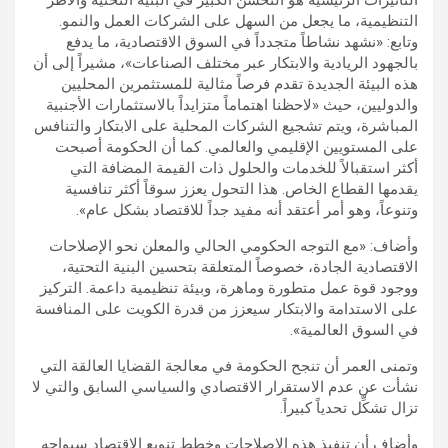
التنظيمية، ما يجعل من السهل على الشركات العمل والنمو.
وتابع: «نشهد نشاطاً متجدداً في السوق الاقتصادية، ما يدفع
بالجهود الريادية والابتكار عبر مختلف الصناعات»، مشيراً إلى أن
هذه البيئة الجديدة تقدم فرصاً مثالية للمستثمرين المحليين
والدوليين، حيث «لاحظنا اهتماماً متزايداً بالاستثمارات الأجنبية
المباشرة، ويتم تشجيع الشركات المحلية على الابتكار والتنافس
على المستويين الإقليمي والعالمي. كما أن الحكومة أصبحت
أكثر استقبالاً للخدمات والحلول ذات القيمة المضافة التي
يقدمها القطاع الخاص. هذا التحول يعزز سوقاً أكثر تنافسية
وتنوعاً، وهو أمر أعتقد أنه مفيد جداً للاقتصاد بشكل عام».
وأضاف: «مع التوجه الحكومي الحالي والمعلن نحو الإصلاحات
الاقتصادية الجادة، خصوصاً المتعلقة بتحسين البنية التحتية،
ووجود قوة عمل متطورة وماهرة، وبيئة تنظيمية داعمة. التركيز
على الاستدامة والابتكار سيعزز من قدرة الكويت على المنافسة
في السوق العالمية».
وتمنى العمر أن تنجح الحكومة في معالجة القضايا العالقة التي
نشأت عن عدم الاستقرار الاقتصادي والسياسي السابق والتي لا
تزال تشكِّل تحدياً كبيراً.
وأضاف أن تنفيذ هذه الإصلاحات وخطط تنويع الاقتصاد سيواجه