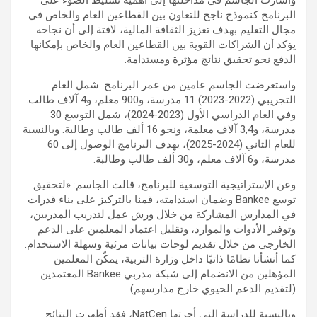
البرنامج كنموذج ناجح للتعاون بين القطاعين العام والخاص في
مجال التعليم بهدف تعزيز الثقافة المالية، لافتة إلى أن نجاحه
يؤكد أن الشراكات القوية بين القطاعين العام والخاص بإمكانها
الدفع نحو تحقيق نتائج مؤثرة ومستدامة.
واستعرضت الجاسم عامين من عمر البرنامج: شمل العام
التجريبي (2022-2023) 11 مدرسة، و900 معلم، و4 آلاف طالب.
وفي العام الدراسي الأول (2023-2024)، شمل التوسع 30
مدرسة، و3,4 آلاف معلمة، ونحو 16 ألف طالب وطالبة. وبالنسبة
للعام الثاني (2024-2025)، يهدف البرنامج الوصول إلى 60
مدرسة، و6 آلاف معلم، و30 ألف طالب وطالبة.
وعن الإستراتيجية التوسعية للبرنامج، قالت الجاسم: «لتحقيق
توسع Bankee وضمان استدامته، قمنا بالتركيز على بناء قدرات
في المدارس المشاركة من خلال ورش عمل لتدريب المدربين،
وتوفير الأدوات والموارد، وتقليل اعتماد المعلمين على الدعم
الخارجي من خلال تقديم لوحات بيانات مرئية وسهلة الاستخدام.
كما أنشأنا نظامًا ذاتيًا داخل وزارة التربية، يمكّن المعلمين
المؤهلين من الانضمام إلى شبكة مدربي Bankee المعتمدين
(لتقديم الدعم الحيوي خارج مدارسهم).
وبالنسبة للدراسة التي أجرتها NatCen، فقد أظهرت النتائج