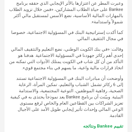
وعبرت المطر عن اعتزازها بالأثر الإيجابي الذي حققه برنامج
Bankee على حياة الطلاب المشاركين، «فمن خلال تزويد الطلاب
بالمهارات المالية الأساسية، نضع الأسس لمستقبل مالي أكثر
شمولاً واستدامة».
كما أكدت إستراتيجية البنك في المسؤولية الاجتماعية، خصوصا
في مجال التثقيف المالي.
وقالت: «في بنك الكويت الوطني، نضع التعليم والتثقيف المالي
إحدى أهم ركائز جهودنا في المسؤولية الاجتماعية. هدفنا هو
التأكد من أن كل شاب في الكويت يمتلك الأدوات التي تمكنه من
اتخاذ قرارات مالية واعية، ما يسهم في بناء مجتمع قوي».
وأوضحت أن مبادرات البنك في المسؤولية الاجتماعية تستند
إلى 6 ركائز تشمل: الشباب والتعليم، تمكين المرأة، الرعاية
الصحية، رفاهية الموظفين، التوعية المجتمعية، والاستدامة
البيئية. وبيّنت أن برنامج Bankee يعد نموذجاً يحتذى به في كيفية
تعزيز الشراكات بين القطاعين العام والخاص لرفع مستوى
الوعي المالي وإحداث تأثير إيجابي طويل الأمد على الأجيال
القادمة.
تقييم Bankee ونتائجه