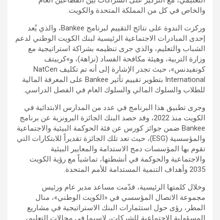
والخاص في كل من المملكة المتحدة والكويت.
وركزت الندوة على نتائج التقييم لبرنامج Bankee، والذي يُعد
إحدى المبادرات الاجتماعية الرئيسية لبنك الكويت الوطني لدعم
الشباب والتعليم، والذي جرى تنظيمه بشراكة استراتيجية مع
وزارة التربية، وهيئة مكافحة الفساد (نزاهة)، و»كرييتف
كونفيدنس»، حيث تجدر الإشارة إلى أنه تم تكليف NatCen
International بتطوير تقييم تأثير Bankee على المعرفة المالية
للطلاب والسلوك المالي والسلوك العام في الفصل الدراسي.
وجرى تطبيق هذا البرنامج في عدد من المدارس الابتدائية في
الكويت منذ 2022، وقد حصد البنك الجائزة البرونزية عن برنامج
Bankee ضمن جوائز كورس عن فئة الحوكمة البيئية والاجتماعية
والمؤسسية (ESG)، حيث تعد تلك الجائزة تقديراً للابتكارات التي
تقوم بها المؤسسات دمج الاستدامة والمعايير البيئية
والاجتماعية والحوكمة في أنشطتها، تماشياً مع رؤية الكويت
2035 وأهداف التنمية المستدامة للأمم المتحدة.
وخلال كلمتها الرئيسية، قدّمت مساعد مدير عام ورئيس
مجموعة الاتصال المؤسسي في «الكويت الوطني»، منال
المطر، رؤى حول استثمارات البنك الاستراتيجية في مشاريع
المسؤولية الاجتماعية للشركات، لاسيما في مجالات التعليم،