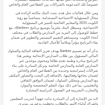
خصوصاً تلك المدعومة بالشراكات بين القطاعين العام والخاص.
ومن خلال فعاليات مثل هذه، يثبت البنك مكانته الرائدة في
مجال المسؤولية الاجتماعية المستدامة، متماشياً مع رؤية
الكويت 2035 والمعايير العالمية للتميز في المسؤولية
الاجتماعية، وسيظل البنك ملتزماً بتوسيع برنامج «Bankee»، مع
خطط للوصول إلى المزيد من المدارس والطلاب في مختلف
أنحاء الكويت. وسيساهم التقييم المستمر والتطوير في ضمان
بقاء البرنامج مؤثراً وملائماً للأجيال القادمة.
يذكر أنه تم تصميم Bankee بهدف تعزيز الثقافة المالية والسلوك
المالي المسؤول بين طلاب المدارس الابتدائية. ويعتبر هذا
البرنامج مبادرة وطنية تقدم نظامًا ومحتوى موحدين عبر
المدارس العامة والمدارس الخاصة. وترتكز المبادرة على بناء
شراكات إستراتيجية وجديدة بين القطاعين العام والخاص
لضمان نجاحها وفعاليتها، بالإضافة إلى البحث والتشاور المكثف
مع المدارس ومحللي السلوك، لضمان التوافق الثقافي
والتعليمي، بما في ذلك مواد التعلم المخصصة والموارد
والتجارب التجريبية في الفصول الدراسية المختارة.
لابد من الإشارة إلى أن المبادرة بذلت جهوداً لتدريب المعلمين
وإشراك أولياء الأمور والطلاب، وحظيت بدعم من مديري