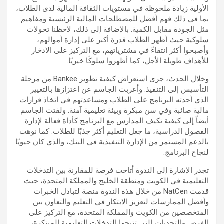
الأولية زيادة ملحوظة في مستويات الثقافة المالية لدى الطلاب،
بما في ذلك فهم أفضل للمصطلحات المالية الرئيسية ومفاهيم
مثل الجودة مقابل الكمية. بالإضافة إلى ذلك، لاحظنا تحولات
سلوكية حيث أظهر الطلاب قدرة أكبر على إدارة أموالهم،
وأصبحوا أكثر انتقاءً في مشترياتهم، مع التركيز على الادخار
للأهداف طويلة الأجل، كما أظهروا سلوكًا خيريًا.
وخلال الحدث، جرى استعراض كيفية تطوير Bankee من مرحلة
التأسيس إلى التنفيذ. وأعربت الجاسم عن اعتزازها بالتغيير
الذي أحدثه البرنامج على الطلاب ومساعدتهم في اتخاذ قرارات
مالية صائبة وفي سن مبكرة وبيئة تعليمية آمنة. ولفتت الجاسم
أيضاً إلى كيفية تكيف المدارس مع البرنامج كأداة فعالة لإدارة
الفصول الدراسية، ما جعل التعليم أكثر جذبًا للطلاب. كما نوهت
بالدعم المستمر من الإدارة التنفيذية في البنك، والذي كان حيويًا
لنجاح البرنامج.
تجدر الإشارة إلى الندوة أتاحت فرصة للمقارنة بين التدخلات
التعليمية في الكويت ومنطقة الخليج والمملكة المتحدة، حيث
قدمت NatCen من خلال هذه الندوة منصة لتبادل الخبرات
وأفضل الممارسات لتعزيز الابتكار في التعليم والتعاون بين
المتخصصين من الكويت والمملكة المتحدة، مع التركيز على
الفرص والتحديات التي تتيحها التدخلات التعليمية المبتكرة،