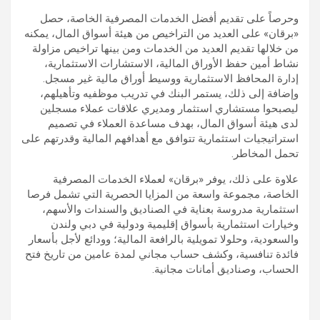
وحرصاً على تقديم أفضل الخدمات المصرفية الخاصة، حصل
«برقان» على العديد من التراخيص من هيئة أسواق المال، يمكنه
من خلالها تقديم العديد من الخدمات ومن بينها تراخيص مزاولة
نشاط أمين حفظ الأوراق المالية، الاستشارات الاستثمارية،
إدارة المحافظ الاستثمارية ووسيط أوراق مالية غير مسجل.
وإضافة إلى ذلك، يستمر البنك في تدريب موظفيه وتأهيلهم،
ليصبحوا مستشاري استثمار ومديري علاقات عملاء مسجلين
لدى هيئة أسواق المال، بهدف مساعدة العملاء في تصميم
استراتيجيات استثمارية تتوافق مع أهدافهم المالية وقدرتهم على
تحمل المخاطر.
علاوة على ذلك، يوفر «برقان» لعملاء الخدمات المصرفية
الخاصة، مجموعة واسعة من المزايا الحصرية التي تشمل فرصا
استثمارية مدروسة بعناية في الصناديق والسندات والأسهم،
وخيارات استثمارية بأسواق إقليمية ودولية في دبي ولندن
والسعودية، وحلولا تمويلية بالرافعة المالية؛ وودائع لأجل بأسعار
فائدة تنافسية، وكشف حساب مجاني لمدة عامين من تاريخ فتح
الحساب، وصناديق أمانات مجانية.