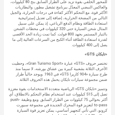
للمحور الخلفي بقوة تزيد على الطراز السابق بنح 80 كيلووات،
والعاكس النبضي المعدّل ببرنامج تشغيل مطور، والبطاريات
الأكثر قوة، مع التحكم الأكثر كفاءة في درجات الحرارة، والجيل
التالي من المضخة الحرارية، إضافة إلى تعديل إستراتيجية
استعادة الطاقة ونظام الدفع الرباعي، إذ يمكن على سبيل
المثال شحن السيارة حتى 320 كيلووات في محطات الشحن
بالتيار المستمر بجهد 800 فولت. كما تمت زيادة الحد الأقصى
لقدرة استعادة الطاقة أثناء الكبح من السرعات العالية إلى ما
يصل إلى 400 كيلووات‏.
«تايكان GTS»
تختصر حروف «GTS» عبارة «Gran Turismo Sport»، وحظيت
الأحرف الثلاثة بشعبية كبيرة بين عشاق بورشه، لا سيما منذ
طرح سيارة «904 كاريرا GTS» في 1963‏. ويوجد حالياً طراز
ضمن مجموعة سيارات تايكان يحمل هذه الحروف الثلاثة‏.
وتتميز «تايكان GTS» الرياضية متعددة الاستخدامات بقوة معززة
تصل إلى 515 كيلووات عند استخدام نظام التحكم بالانطلاق، أي
أكثر بحوالي 75 كيلووات من الطراز السابق. ومع وظيفة push-
to-pass لتعزيز قوة المحرك الجديدة في مجموعة سبورت
كرونو، التي تأتي كتجهيز أساسي، يمكن تعزيز قوة السيارة