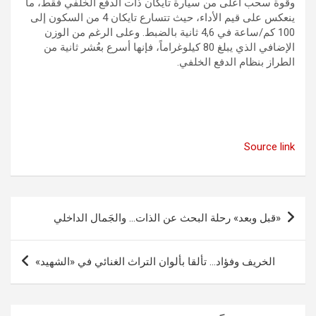
وقوة سحب أعلى من سيارة تايكان ذات الدفع الخلفي فقط، ما
ينعكس على قيم الأداء، حيث تتسارع تايكان 4 من السكون إلى
100 كم/ساعة في 4,6 ثانية بالضبط. وعلى الرغم من الوزن
الإضافي الذي يبلغ 80 كيلوغراماً، فإنها أسرع بعُشر ثانية من
الطراز بنظام الدفع الخلفي‏.
Source link
تصفّح
«قبل وبعد» رحلة البحث عن الذات… والجَمال الداخلي
المقالات
الخريف وفؤاد… تألقا بألوان التراث الغنائي في «الشهيد»