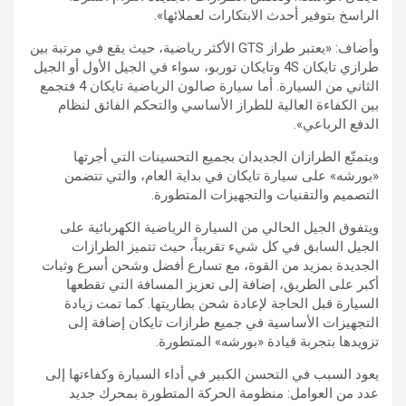
الراسخ بتوفير أحدث الابتكارات لعملائها».
وأضاف: «يعتبر طراز GTS الأكثر رياضية، حيث يقع في مرتبة بين
طرازي تايكان 4S وتايكان توربو، سواء في الجيل الأول أو الجيل
الثاني من السيارة. أما سيارة صالون الرياضية تايكان 4 فتجمع
بين الكفاءة العالية للطراز الأساسي والتحكم الفائق لنظام
الدفع الرباعي»‏.
ويتمتّع الطرازان الجديدان بجميع التحسينات التي أجرتها
«بورشه» على سيارة تايكان في بداية العام، والتي تتضمن
التصميم والتقنيات والتجهيزات المتطورة.
ويتفوق الجيل الحالي من السيارة الرياضية الكهربائية على
الجيل السابق في كل شيء تقريباً، حيث تتميز الطرازات
الجديدة بمزيد من القوة، مع تسارع أفضل وشحن أسرع وثبات
أكبر على الطريق، إضافة إلى تعزيز المسافة التي تقطعها
السيارة قبل الحاجة لإعادة شحن بطاريتها. كما تمت زيادة
التجهيزات الأساسية في جميع طرازات تايكان إضافة إلى
تزويدها بتجربة قيادة «بورشه» المتطورة‏.
يعود السبب في التحسن الكبير في أداء السيارة وكفاءتها إلى
عدد من العوامل: منظومة الحركة المتطورة بمحرك جديد