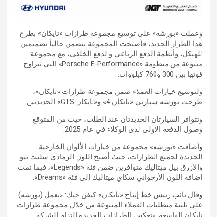
وعملت «بورشه» على توسيع مجموعة طرازات «تايكان» بطرح
هذا الطراز الجديد، فأصبحت المجموعة تتضمن حالياً تصميمين
للهيكل، وأنظمة الدفع الرباعي والدفع الخلفي، مع مجموعة
متنوعة من منظومة «Porsche E-Performance» التي تتراوح
قوتها بين 300 و760 كيلووات‏.
ولتوسيع خيارات العملاء ضمن مجموعة طرازات «تايكان»،
طرحت بورشه سيارتي «تايكان 4» و«تايكان GTS» الجديدتين.
وتتوافر السيارتان الجديدتان عند الطلب، حيث من المتوقع
وصول الدفعة الأولى لدى الوكلاء في عام 2025‏.
وأضافت «بورشه» مجموعة من خيارات الألوان الخارجية
الجديدة لجميع الطرازات، حيث أصبح اللون الرمادي سليت نيو
والأزرق بيل ميتاليك متوافرين ضمن فئة «Legends»، فيما تمت
إضافة اللون الأرجواني سكاي ميتاليك إلى فئة «Dreams‏».
وقال نائب رئيس خط إنتاج «تايكان» كيفن جيك: «تعمل (بورشه)
على تلبية متطلبات العملاء المتنوعة من خلال مجموعة طرازات
تايكان الواسعة. وتعكس الطرازات الجديدة التزام الشركة