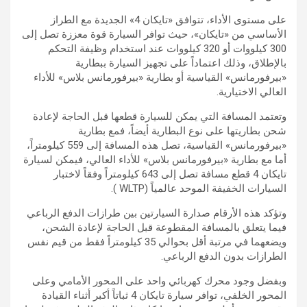
على مستوى الأداء، تتوافق «تايكان 4» الجديدة مع الطراز
الأساسي من «تايكان»، حيث توافر السيارة قوة معززة تصل إلى
300 كيلووات أو 320 كيلووات عند استخدام وظيفة التحكم
بالإطلاق، وذلك اعتماداً على تجهيز السيارة ببطارية
«بيرفورمانس» القياسية أو بطارية «بيرفورمانس بلاس» للأداء
العالي الاختيارية‏.
وتعتمد المسافة التي يمكن للسيارة قطعها قبل الحاجة لإعادة
شحن بطاريتها على نوع البطارية أيضاً، فمع بطارية
«بيرفورمانس» القياسية، تصل هذه المسافة إلى 559 كيلومتراً،
أما مع بطارية «بيرفورمانس بلاس» للأداء العالي، فيمكن لسيارة
تايكان 4 قطع مسافة تصل إلى 643 كيلومتراً وفقاً لاختبار
السيارات الخفيفة الموحد عالمياً (WLTP ).
وتؤكد هذه الأرقام صدارة السيارتين بين طرازات الدفع الرباعي
فيما يتعلق بالمسافة المقطوعة قبل الحاجة لإعادة الشحن،
ويضعهما في مرتبة أقل بحوالي 35 كيلومتراً فقط من قيم نفس
الطرازات بدون الدفع الرباعي‏.
وبفضل وجود محرك كهربائي واحد على المحور الأمامي وعلى
المحور الخلفي، توافر سيارة تايكان 4 ثباتاً أكبر أثناء القيادة