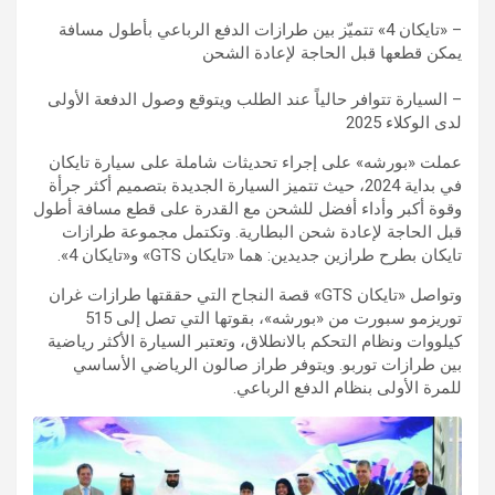
– «تايكان 4‏» تتميّز بين طرازات الدفع الرباعي بأطول مسافة
يمكن قطعها قبل الحاجة لإعادة الشحن
– السيارة تتوافر حالياً عند الطلب ويتوقع وصول الدفعة الأولى
لدى الوكلاء 2025
عملت «بورشه» على إجراء تحديثات شاملة على سيارة تايكان
في بداية 2024‏، حيث تتميز السيارة الجديدة بتصميم أكثر جرأة
وقوة أكبر وأداء أفضل للشحن مع القدرة على قطع مسافة أطول
قبل الحاجة لإعادة شحن البطارية. وتكتمل مجموعة طرازات
تايكان بطرح طرازين جديدين: هما «تايكان GTS» و«تايكان 4‏».
وتواصل «تايكان GTS» قصة النجاح التي حققتها طرازات غران
توريزمو سبورت من «بورشه»، بقوتها التي تصل إلى 515
كيلووات ونظام التحكم بالانطلاق، وتعتبر السيارة الأكثر رياضية
بين طرازات توربو. ويتوفر طراز صالون الرياضي الأساسي
للمرة الأولى بنظام الدفع الرباعي.