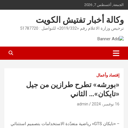
Ski
الجمعة, أغسطس 7, 2026
t
conten
وكالة أخبار تفتيش الكويت
ترخيص وزارة الاعلام رقم «2019/332» للتواصل : 51787720
إقتصاد وأعمال
«بورشه» تطرح طرازين من جيل
«تايكان»… الثاني
16 نوفمبر، 2024
admin
– «تايكان GTS» رياضية متعدّدة الاستخدامات بتصميم استثنائي