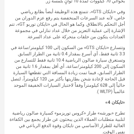
بحوالي 70 كيلووات لمدة 10 ثوانٍ بلمسة زر.
وفي «تايكان GTS»، تتمتع هذه الوظيفة أيضاً بطابع رياضي
خاص، لأنه عند السرعات المنخفضة يتم رفع عزم الدوران من
أجل التحكم بالانطلاق. وكما هو الحال في «تايكان توربو GT»، تتم
الإشارة إلى عملية التعزيز من خلال عداد تنازلي في مجموعة
العدادات يتكون من حلقات متحركة على عداد السرعة‏.
وتتسارع «تايكان GTS» من السكون إلى 100 كيلومتر/ساعة في
3.3 ثانية فقط، أي أسرع بمقدار 0.4 ثانية من الطراز السابق.
وتستغرق سيارة صالون الرياضية 10.4 ثانية فقط للتسارع من
السكون إلى 200 كيلومتر/ساعة، أي أقل بمقدار 1.6 ثانية من
الطراز السابق، فيما تمت زيادة المسافة التي تقطعها السيارة
قبل الحاجة لإعادة شحن بطاريتها بأكثر من 120 كيلومتراً، لتصل
حالياً إلى 628 كيلومتراً وفقاً لاختبار السيارات الخفيفة الموحد
عالمياً (WLTP )‏.
«تايكان 4»
تطرح «بورشه» طراز «كروس توريزمو» كسيارة صالون رياضية
لتلبية متطلبات العملاء الذين يبحثون عن طراز يجمع بين الكفاءة
العالية للطراز الأساسي من تايكان وقوة الدفع الرباعي في
نفس الوقت.