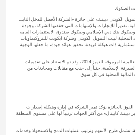
رات الصكوك
تمويل الكويتي «بيتك» على جائزة «الشركة الأفضل للدخل الثابت
أوراق المالية، تقديراً للإنجازات والإسهامات التي حققتها الشركة، وجودة
 وصكوك بنك دبي الإسلامي وصكوك صندوق الاستثمارات العامة
لمحلية لبيت التمويل الكويتي وشركة ايكويت للبتروكيماويات
ثمارية ذات هيكلة فريدة، تحقق عوائد جيدة، ما جعلها الوجهة
وتعد هذه الجوائز امتداداً لجوائز مجموعة يورومني Euromoney العالمية المرموقة للتميز 2024، وقد تم الاستناد على تقديمات
رفة الإسلامية، جنباً إلى جنب مع مقابلات ومحادثات من
المالية المحلية في كل سوق.
الفوز بالجائزة يؤكد تميز الشركة في إدارة وهيكلة إصدارات
«بيتك كابيتال» من أكثر الجهات ترتيباً لها على مستوى المنطقة
ية، تشمل طرح الأسهم وترتيب عمليات الدمج والاستحواذ وخدمات