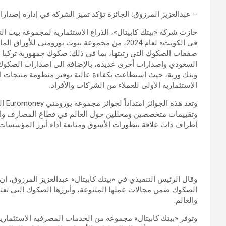
– عبدالعزيز المرزوق: الجائزة تؤكد تميز الشركة في إدارة إصدا
حازت شركة «بيتك كابيتال»، الذراع الاستثمارية لمجموعة بيت ال
في الكويت» لعام 2024، من مجموعة بيوت يورومني لل
صفقات الصكوك التي رتبتها، بما في ذلك: صكوك جمهورية تركيا
السعودي واصدارات أخرى عديدة، بالإضافة الى إصدارات الصكوك ا
وبنك وربة، حيث استطاعت بكفاءة عالية توفير منظومة منتجات است
الاستثمارية الأولى للعملاء من الشركات والأفراد.
وتقييمات متخصصين ومحللين حول العالم في قطاع المصارف والصي
أطراف ذات علاقة بتطورات الأسوق ومتابعة أداء أبرز المؤسسات 
وقال الرئيس التنفيذي في «بيتك كابيتال» عبدالعزيز المرزوق، إن 
الصكوك ضمن مجالات عملها المتنوعة، وأبرزها الصكوك التي تعتبر 
والعالم.
وتوفر «بيتك كابيتال» مجموعة من الخدمات المصرفية الاستثمار