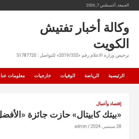
Ski
الجمعة, أغسطس 7, 2026
t
conten
وكالة أخبار تفتيش
الكويت
ترخيص وزارة الاعلام رقم «2019/332» للتواصل : 51787720
الرئيسية
الرياضة
الوفيات
خارجيات
معلومات عنا
إقتصاد وأعمال
«بيتك كابيتال» حازت جائزة «الأفضل
28 سبتمبر، 2024
admin