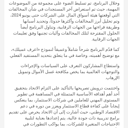
وخلال البرنامج، تم تسليط الضوء على مجموعة من الموضوعات
المهمة، حيث تم استعراض آخر المستجدات في شأن المخالفات
التي أوقعتها هيئة أسواق المال على الشركات حتى يونيو 2024،
وتم تحليل أبرز المخالفات وأكثرها حدوثاً، وتحديد أسبابها
وطريقة قراءتها من الجهات الرقابية، وتناول البرنامج أيضاً
الحلول المقترحة لتلك المخالفات وآليات تجنبها وفق تعليمات
الجهات الرقابية.
كما قدّم البرنامج شرحاً شاملاً وعميقاً لنموذج «اعرف عميلك»،
مع توضيح أهميته، وخاصة في ما يتعلق بتحديد المستفيد الفعلي.
واستطاع المشاركون التعرف على السياسات والإجراءات
والتوجهات العالمية بما يخص مكافحة غسل الأموال وتمويل
الإرهاب.
واختتمت درويش تصريحها بالتأكيد على التزام الاتحاد بتحقيق
أحد أهم أهدافه الأساسية المتمثلة في المساهمة في تطوير
المستوى المهني للعاملين في شركات الاستثمار، بما ينعكس
إيجاباً على كفاءة قطاع الاستثمار ويعزز من دوره في دعم
الاقتصاد الوطني، حيث أشارت إلى أن الاتحاد يحرص على تقديم
برامج تدريبية ذات جودة عالية، يتم إعدادها بعناية لتلبية
الاحتياجات المتغيرة للشركات، بما يواكب التطورات في