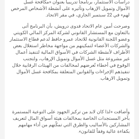
دراسات الاستثمار، برنامجاً تدريبياً بعنوان «مكافحة غسل
الأموال وتمويل الإرهاب وتأثيره على أنشطة الأشخاص المرخص
لهم» في 22 سبتمبر الجاري، في مقر الاتحاد.
وصرحت أمين عام الاتحاد فدوى درويش، بأن البرنامج أتى
بالتعاون مع المستشار القانوني لشركة المركز المالي الكويتي
وعضو اللجنة القانونية للاتحاد عمرو حافظ لدعم قطاع الاستثمار
والشركات الأعضاء لتمكينهم من مواجهة مخاطر استغلال بعض
الأطراف لأنشطة الشركات في الأسواق المالية لتنفيذ أعمال
غير مشروعة مثل غسل الأموال وتمويل الإرهاب، ولتجنب
الوقوع في أخطاء تُعرضهم لمخالفات من الهيئات الرقابية خلال
تنفيذهم الإجراءات والقوانين المتعلقة بمكافحة غسل الأموال
وتمويل الارهاب.
وأضافت «لذا كان لابد من تركيز الجهود على التوعية المستمرة
بآخر المستجدات الخاصة بمخالفات هيئة أسواق المال لتعريف
المشاركين بالأساليب والطرق التي تمكّنهم من أداء مهامهم
بكفاءة عالية وفقاً للقانون».