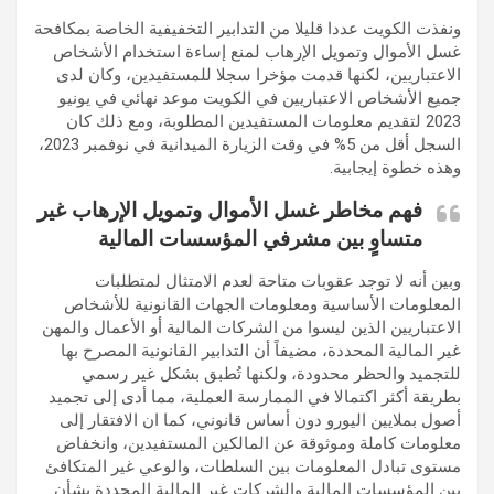
ونفذت الكويت عددا قليلا من التدابير التخفيفية الخاصة بمكافحة
غسل الأموال وتمويل الإرهاب لمنع إساءة استخدام الأشخاص
الاعتباريين، لكنها قدمت مؤخرا سجلا للمستفيدين، وكان لدى
جميع الأشخاص الاعتباريين في الكويت موعد نهائي في يونيو
2023 لتقديم معلومات المستفيدين المطلوبة، ومع ذلك كان
السجل أقل من 5% في وقت الزيارة الميدانية في نوفمبر 2023،
وهذه خطوة إيجابية.
فهم مخاطر غسل الأموال وتمويل الإرهاب غير
متساوٍ بين مشرفي المؤسسات المالية
وبين أنه لا توجد عقوبات متاحة لعدم الامتثال لمتطلبات
المعلومات الأساسية ومعلومات الجهات القانونية للأشخاص
الاعتباريين الذين ليسوا من الشركات المالية أو الأعمال والمهن
غير المالية المحددة، مضيفاً أن التدابير القانونية المصرح بها
للتجميد والحظر محدودة، ولكنها تُطبق بشكل غير رسمي
بطريقة أكثر اكتمالا في الممارسة العملية، مما أدى إلى تجميد
أصول بملايين اليورو دون أساس قانوني، كما ان الافتقار إلى
معلومات كاملة وموثوقة عن المالكين المستفيدين، وانخفاض
مستوى تبادل المعلومات بين السلطات، والوعي غير المتكافئ
بين المؤسسات المالية والشركات غير المالية المحددة بشأن