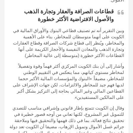
قطاعات الصرافة والعقار وتجارة الذهب
والأصول الافتراضية الأكثر خطورة
وبين التقرير أنه تم تصنيف قطاعي البنوك والأوراق المالية في
الكويت على أنهما متوسطان للمخاطر، بناء على الأهمية
والمخاطر، ويُنظر إلى قطاع شركات الصرافة وقطاع العقارات
وتجارة الذهب والمعادن النفيسة والأحجار الكريمة على أنها
القطاعات الأكثر خطورة (متوسطة إلى عالية المخاطر).
وأشار إلى أن بنك الكويت المركزي أكثر فهماً وقوة وتفصيلاً
لمخاطر مستوى كيانهم، مما ينعكس في التقييم الوطني
للمخاطر، مضيفاً: «البنوك والمؤسسات المالية الأكبر حجما
لديها فهم جيد للمخاطر والالتزامات، لكن جهات الإشراف على
القطاعين المالي وغير المالي بحاجة إلى التركيز بشكل أكبر
على المالكين المستفيدين».
وقال إن الكويت تتمتع بإطار قانوني وإشرافي مناسب للتصدي
للتمويل غير المشروع، لكنها تعاني من أوجه قصور خطيرة في
تحقيق نتائج فعالة، بما في ذلك فهمها والتحقيق فيها وملاحقة
جرائم غسل الأموال وتمويل الإرهاب، مضيفا أن الكويت تعد دولة
ذات دخل مرتفع مع انخفاض مستويات جرائم العنف، ولكنها