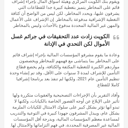
ويقوم بنك الكويت المركزي وهيئة أسواق المال بإجراء إشراف
قائم على المخاطر يتميز بتغطية كبيرة جدا للقطاعات التي
يشرفون عليها، ويحدد المخاطر، لكن ليس من الواضح أن كثافة
التغطية الإشرافية مدفوعة بالمخاطر. إن الإشراف على الأعمال
والمهن غير المالية المحددة مدفوع بالأحداث وليس بالمخاطر.
الكويت زادت عدد التحقيقات في جرائم غسل
الأموال لكن التحدي في الإدانة
وعادة ما يقوم مشرفو المؤسسات المالية بإجراء إشراف قائم
على المخاطر بما يتماشى مع فهمهم للمخاطر ويخصصون
مواردهم الكبيرة للتغطية المكثفة والكثافة، ولم يخضع قطاع
التأمين للإشراف لمدة 3 سنوات على الأقل، وقد تم إنشاء وحدة
تنظيم التأمين عام 2021، ولكنها لم تنفذ بعد برنامجا إشرافيا
كاملا للقطاع.
وأفاد التقرير بأن الإجراءات التصحيحية والعقوبات متكررة ولها
تأثير على الإبلاغ عن أوجه القصور الخاصة بالكيانات، ولكنها لا
تبدو أنها تؤثر بشكل كبير على سلوك الامتثال للكيانات الملزمة
بشكل عام، ويبذل المشرفون جهودا كبيرة في التوعية والتدريب
لمساعدة معظم المؤسسات المالية، وبدرجة أقل المؤسسات
المالية غير المصرفية المحددة، في فهم التزاماتها والامتثال لها.