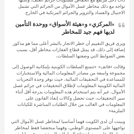
تواجه مع ذلك مخاطر غسل الأموال من الجرائم التي تشمل
الاحتيال والفساد والتزوير والجرائم المرتكبة في الخارج.
«المركزي» و«هيئة الأسواق» ووحدة التأمين
لديها فهم جيد للمخاطر
ويرى فريق التقييم أن خطر الاتجار بالبشر أعلى مما هو مذكور.
إضافة إلى ذلك، قد يمثل قطاع العقارات مخاطر أقل، بسبب
بعض الضوابط التي وضعتها السلطات،
وقالت «فاتف»: «تتمتع السلطات الكويتية بإمكانية الوصول إلى
مجموعة واسعة من مصادر المعلومات المالية والاستخبارات
للمساعدة في التحقيقات المالية، حيث توفر وحدة التحريات
المالية الكويتية المعلومات لإطلاق التحقيقات في جرائم غسل
الأموال، غير أنه يتم استخدام هذه المعلومات بدرجة أقل أثناء
سير التحقيقات، حيث تحصل وكالات إنفاذ القانون على
المعلومات في الغالب من خلال الطلبات المباشرة للكيانات
الملزمة».
وبينت أن لدى الكويت فهما أساسيا لمخاطر غسل الأموال التي
تواجهها على المستوى الوطني، وفهما منخفضا فقط لمخاطر
تمويل الإرهاب، بينما تحتاج السلطات إلى تحسين فهمها لهذه