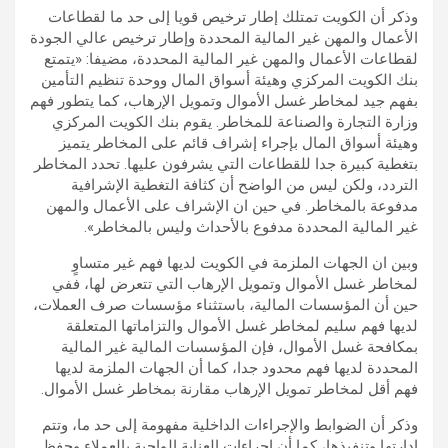
وذكر أن الكويت تمتلك إطار ترخيص قويا إلى حد ما لقطاعات
الأعمال والمهن غير المالية المحددة وإطار ترخيص عالي الجودة
لقطاعات الأعمال والمهن غير المالية المحددة، مضيفا: «يتمتع
بنك الكويت المركزي وهيئة أسواق المال ووحدة تنظيم التأمين
بفهم جيد لمخاطر غسل الأموال وتمويل الإرهاب، كما يتطور فهم
وزارة التجارة والصناعة للمخاطر. يقوم بنك الكويت المركزي
وهيئة أسواق المال بإجراء إشراف قائم على المخاطر يتميز
بتغطية كبيرة جدا للقطاعات التي يشرفون عليها. تحدد المخاطر
التردد، ولكن ليس من الواضح أن كثافة التغطية الإشرافية
مدفوعة بالمخاطر. في حين ان الإشراف على الأعمال والمهن
غير المالية المحددة مدفوع بالأحداث وليس بالمخاطر».
وبين ان الجهات الملزمة في الكويت لديها فهم غير متساوٍ
لمخاطر غسل الأموال وتمويل الإرهاب التي تتعرض لها، ففي
حين أن المؤسسات المالية، باستثناء مؤسسات صرف العملات،
لديها فهم سليم لمخاطر غسل الأموال والتزاماتها المتعلقة
بمكافحة غسل الأموال، فإن المؤسسات المالية غير المالية
المحددة لديها فهم محدود جدا، كما أن الجهات الملزمة لديها
فهم أقل لمخاطر تمويل الإرهاب مقارنة بمخاطر غسل الأموال.
وذكر أن الضوابط والإجراءات الداخلية مفهومة إلى حد ما، وتتم
إدارتها وتنفيذها، كما أن إجراءات العناية الواجبة بالعملاء وحفظ