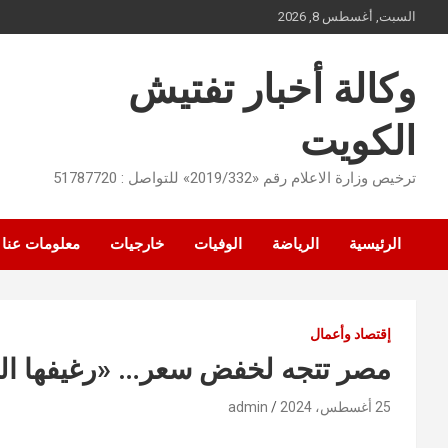
Ski
السبت, أغسطس 8, 2026
t
conten
وكالة أخبار تفتيش
الكويت
ترخيص وزارة الاعلام رقم «2019/332» للتواصل : 51787720
الرئيسية
الرياضة
الوفيات
خارجيات
معلومات عنا
إقتصاد وأعمال
مصر تتجه لخفض سعر… «رغيفها ال
25 أغسطس، 2024
admin