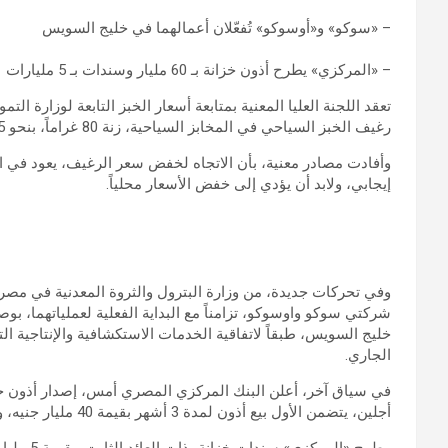
– «سوكو» و«أوسوكو» تُفعّلان أعمالهما في خليج السويس
– «المركزي» يطرح أذون خزانة بـ 60 مليار وسندات بـ 5 مليارات
تعقد اللجنة العليا المعنية بمتابعة أسعار الخبز التابعة لوزارة ال
رغيف الخبز السياحي في المخابز السياحية، زنة 80 غراماً، بنحو 25 قرشاً للرغيف، لينخفض من 150 إلى 125 قرشاً.
وأفادت مصادر معنية، بأن الاتجاه لخفض سعر الرغيف، يعود في ال
إيجابي، ولابد أن يؤدي إلى خفض الأسعار محلياً.
وفي تحركات جديدة، من وزارة البترول والثروة المعدنية في مصر، 
شركتي سوكو واوسوكو، تزامناً مع البداية الفعلية لعملياتهما، 
خليج السويس، طبقاً لاتفاقية الخدمات الاستكشافية والإنتاجية 
الجاري.
أجلين، يتضمن الأول بيع أذون لمدة 3 أشهر بقيمة 40 مليار جنيه، والثاني بيع أذون خزانة لأجل 9 أشهر بقيمة 20 مليار جنيه.