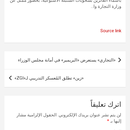
بأسماء الفائزين بسحوبات السنبلة الأسبوعية، بحضور ممثل عن
وزارة التجارة وا…
Source link
تصفّح
«التجاري» يستعرض «البريمير» في أمانة مجلس الوزراء
المقالات
«زين» تطلق المُعسكر التدريبي لـ«ZGI»
اترك تعليقاً
لن يتم نشر عنوان بريدك الإلكتروني.
الحقول الإلزامية مشار
إليها بـ
*