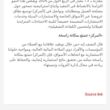
مقارنة بـ 1.3 مليار في الربع الأول من 2024. ويعكس هذا النمو
التزامنا بالانضباط في التنفيذ واتباع استراتيجية تتمحور حول
مصلحة العميل ومتطلباته. ونواصل في (المركز) توسيع نطاق
عروضنا عبر الأسواق الخاصة والاستثمارات البديلة وخدمات
الاستشارات المصممة خصيصاً لتلبية الاحتياجات المتزايدة
لعملائنا ولتحسين الكفاءة التشغيلية».
«المركز» تتمتع بمكانة راسخة
قال النصف إنه «من خلال توطيد علاقاتنا مع العملاء من
المؤسسات والأفراد ذوي الملاءة المالية العالية، ومواءمة حلولنا
الاستثمارية مع اتجاهات الأسواق، فإن (المركز) تتمتع بمكانة
راسخة تمكنه من تحقيق نتائج استثمارية إيجابية، والحفاظ على
ريادته في مجال إدارة الثروات وتنميتها».
Source link