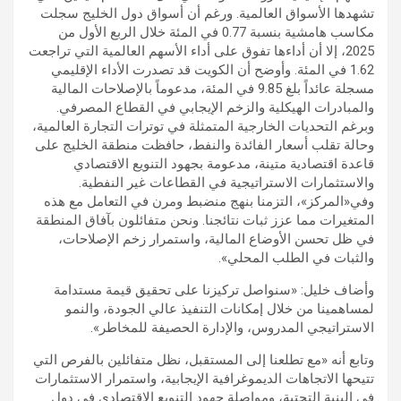
تشهدها الأسواق العالمية. ورغم أن أسواق دول الخليج سجلت
مكاسب هامشية بنسبة 0.77 في المئة خلال الربع الأول من
2025، إلا أن أداءها تفوق على أداء الأسهم العالمية التي تراجعت
1.62 في المئة. وأوضح أن الكويت قد تصدرت الأداء الإقليمي
مسجلة عائداً بلغ 9.85 في المئة، مدعوماً بالإصلاحات المالية
والمبادرات الهيكلية والزخم الإيجابي في القطاع المصرفي.
وبرغم التحديات الخارجية المتمثلة في توترات التجارة العالمية،
وحالة تقلب أسعار الفائدة والنفط، حافظت منطقة الخليج على
قاعدة اقتصادية متينة، مدعومة بجهود التنويع الاقتصادي
والاستثمارات الاستراتيجية في القطاعات غير النفطية.
وفي«المركز»، التزمنا بنهج منضبط ومرن في التعامل مع هذه
المتغيرات مما عزز ثبات نتائجنا. ونحن متفائلون بآفاق المنطقة
في ظل تحسن الأوضاع المالية، واستمرار زخم الإصلاحات،
والثبات في الطلب المحلي».
وأضاف خليل: «سنواصل تركيزنا على تحقيق قيمة مستدامة
لمساهمينا من خلال إمكانات التنفيذ عالي الجودة، والنمو
الاستراتيجي المدروس، والإدارة الحصيفة للمخاطر».
وتابع أنه «مع تطلعنا إلى المستقبل، نظل متفائلين بالفرص التي
تتيحها الاتجاهات الديموغرافية الإيجابية، واستمرار الاستثمارات
في البنية التحتية، ومواصلة جهود التنويع الاقتصادي في دول