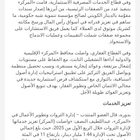
وفي قطاع الخدمات المصرفية الاستثمارية، قامت «المركز»
بتنفيذ عدد من الصفقات الرئيسية، من أبرزها إصدار سندات
مقوّمة بالدينار الكويتي لصالح مؤسسة تنموية شبه حكومية، ما
ساهم في تعزيز قدراته في أسواق رأس المال ورسخ مكانته
كشريك موثوق لدى العملاء. كما يعمل فريق الاستشارات على
مجموعة صفقات شملت التقييمات وعمليات الاندماج
والاستحواذ.
وفي القطاع العقاري، واصلت محافظ «المركز» الإقليمية
والدولية أداءها التشغيلي الثابت، مع الحفاظ على مستويات
إشغال مرتفعة، وعوائد إيجارية مستقرة، ونسب تحصيل منتظمة.
ويواصل الفريق التركيز على تطبيق استراتيجيات إدارة أصول
استباقية، بالتوازي مع استكشاف فرص استثمارية جديدة في
مجالي الائتمان الخاص وتطوير العقار، بهدف تنويع الأصول
وتعزيز العوائد طويلة الأجل.
تعزيز الخدمات
بدوره، قال العضو المنتدب – إدارة الثروات وتطوير الأعمال في
«المركز»، عبداللطيف النصف: «واصلت (المركز) تعزيز خدماتها
لإدارة الثروات خلال الربع الأول من 2025، حيث بلغ إجمالي
الأصول تحت الإدارة 1.44 مليار دينار، بارتفاع 11 في المئة