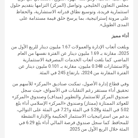
مجلس التعاون الخليجي. وتواصل (المركز) التزامها بتقديم حلول
استثمارية فريدة، وتوسيع نطاق قدراته الاستشارية، والحفاظ
على مرونة إستراتيجية، بما يرسخ خلق قيمة مستدامة على
المدى الطويل».
أداء مميز
وبلغت أتعاب الإدارة والعمولات 1.67 مليون دينار للربع الأول من
2025، مقارنة بـ 1.69 مليون دينار عن الفترة نفسها من العام
الماضي. كما بلغت أتعاب الخدمات المصرفية الاستثمارية
والاستشارات 0.348 مليون، مقارنة بـ 0.101 مليون دينار عن
الفترة المقارنة من 2024، بارتفاع 245 في المئة.
وفي قطاع إدارة الأصول، تمكنت صناديق «المركز» للأسهم من
تحقيق أداء مستقر رغم التقلبات في الأسواق، حيث سجل
صندوق المركز للاستثمار والتطوير (ميداف) وصندوق «المركز»
للعوائد الممتازة (ممتاز) وصندوق «المركز» الإسلامي أداء بلغ
5.02 في المئة و5.28 في المئة و7.21 في المئة على التوالي،
بدعم من استراتيجيات الاستثمار الحكيمة والإدارة النشطة
للمحافظ. كما سجل صندوق فرصة المالي أداء بلغ 6.29 في
المئة خلال الربع الأول من 2025.