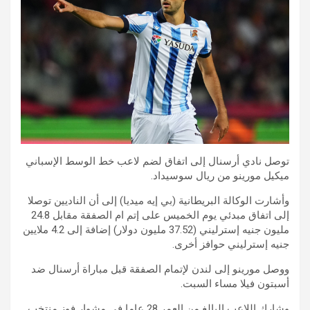
توصل نادي أرسنال إلى اتفاق لضم لاعب خط الوسط الإسباني
ميكيل مورينو من ريال سوسيداد.
وأشارت الوكالة البريطانية (بي إيه ميديا) إلى أن الناديين توصلا
إلى اتفاق مبدئي يوم الخميس على إتم ام الصفقة مقابل 24.8
مليون جنيه إسترليني (37.52 مليون دولار) إضافة إلى 4.2 ملايين
جنيه إسترليني حوافز أخرى.
ووصل مورينو إلى لندن لإتمام الصفقة قبل مباراة أرسنال ضد
أسبتون فيلا مساء السبت.
وشارك اللاعب البالغ من العمر 28 عاما في مشوار فوز منتخب