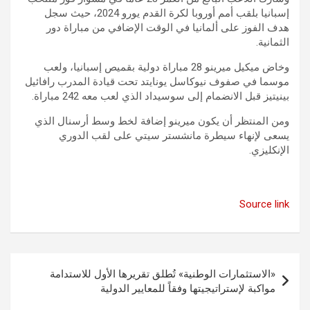
إسبانيا بلقب أمم أوروبا لكرة القدم يورو 2024، حيث سجل
هدف الفوز على ألمانيا في الوقت الإضافي من مباراة دور
الثمانية.
وخاض ميكيل ميرينو 28 مباراة دولية بقميص إسبانيا، ولعب
موسما في صفوف نيوكاسل يونايتد تحت قيادة المدرب رافائيل
بينيتيز قبل الانضمام إلى سوسيداد الذي لعب معه 242 مباراة.
ومن المنتظر أن يكون ميرينو إضافة لخط وسط أرسنال الذي
يسعى لإنهاء سيطرة مانشستر سيتي على لقب الدوري
الإنكليزي.
Source link
تصفّح
«الاستثمارات الوطنية» تُطلق تقريرها الأول للاستدامة
المقالات
مواكبة لإستراتيجيتها وفقاً للمعايير الدولية