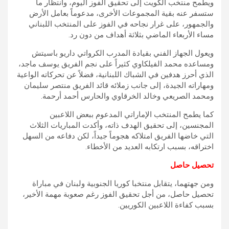
ويطمح منتخب الكويت إلى تحقيق الفوز اليوم، وانتظار ما
ستسفر عنه بقية المجموعات الأخرى، مدعوماً بعامل الأرض
والجمهور، على غرار نجاحه في الفوز على المنتخب اللبناني
مساء الأربعاء الماضي بثلاثة أهداف من دون رد.
ويعول الجهاز الفني بقيادة المدرب الكرواتي داريو باسيتش
ومساعده محمد الفيلكاوي كثيراً على نجم الفريق يوسف ماجد،
الذي أحرز هدفين في الشباك اللبنانية، فضلاً عن تحركاته الواعية
ومهاراته الجيدة، إلى جانب زملائه قائد الفريق منتصر سليمان
ومحمد الصريعي وخالد الخرقاوي والحارس أحمد أرحمة.
كما يطمح المنتخب الإماراتي المدعوم ببعض اللاعبين
المجنسين، إلى تحقيق الهدف ذاته، وأكدت المباريات الثلاث
التي خاضها الفريق امتلاكه هجوماً جيداً، لكن دفاعه من السهل
اختراقه، بسبب ارتكابه العديد من الأخطاء.
تحصيل حاصل
ومن جهتهما، يتقابل منتخبا كوريا الجنوبية ولبنان في مباراة
تحصيل حاصل، من أجل تحقيق الفوز رغم صعوبة مهمة الأخير،
بسبب كفاءة اللاعبين الكوريين.