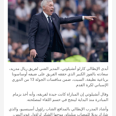
أبدى الإيطالي كارلو أنشيلوتي، المدير الفني لفريق ريال مدريد،
سعادته بالفوز الكبير الذي حققه الفريق على ضيفه أوساسونا
برباعية نظيفة، السبت، ضمن منافسات الجولة 13 من الدوري
الإسباني لكرة القدم.
وقال أنشيلوتي إن المباراة كانت جيدة لفريقه، وأنه أخذ بزمام
المبادرة منذ البداية لينجح في حسم اللقاء لمصلحته.
وأشاد المدرب الإيطالي بالمدافع الشاب راؤول أسينسيو، والذي
شارك بديلا للمصاب ميليتاو، موجها الشكر لراؤول غونزاليس،