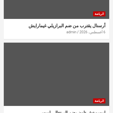
الرياضة
أرسنال يقترب من ضم البرازيلي غيمارايش
6 أغسطس، 2026
admin
الرياضة
إيبسويتش تاون يضم البرتغالي لويس