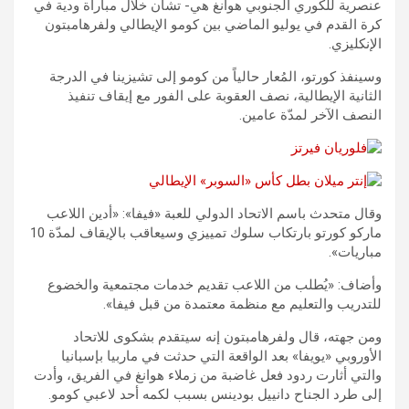
عنصرية للكوري الجنوبي هوانغ هي- تشان خلال مباراة ودية في
كرة القدم في يوليو الماضي بين كومو الإيطالي ولفرهامبتون
الإنكليزي.
وسينفذ كورتو، المُعار حالياً من كومو إلى تشيزينا في الدرجة
الثانية الإيطالية، نصف العقوبة على الفور مع إيقاف تنفيذ
النصف الآخر لمدّة عامين.
وقال متحدث باسم الاتحاد الدولي للعبة «فيفا»: «أدين اللاعب
ماركو كورتو بارتكاب سلوك تمييزي وسيعاقب بالإيقاف لمدّة 10
مباريات».
وأضاف: «يُطلب من اللاعب تقديم خدمات مجتمعية والخضوع
للتدريب والتعليم مع منظمة معتمدة من قبل فيفا».
ومن جهته، قال ولفرهامبتون إنه سيتقدم بشكوى للاتحاد
الأوروبي «يويفا» بعد الواقعة التي حدثت في ماربيا بإسبانيا
والتي أثارت ردود فعل غاضبة من زملاء هوانغ في الفريق، وأدت
إلى طرد الجناح دانييل بودينس بسبب لكمه أحد لاعبي كومو.