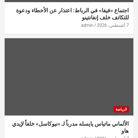
اجتماع «فيفا» في الرباط: اعتذار عن الأخطاء ودعوة
للتكاتف خلف إنفانتينو
7 أغسطس، 2026
admin
الرياضة
الألماني ماتياس يايسله مدرباً لـ «نيوكاسل» خلفاً لإيدي
هاو