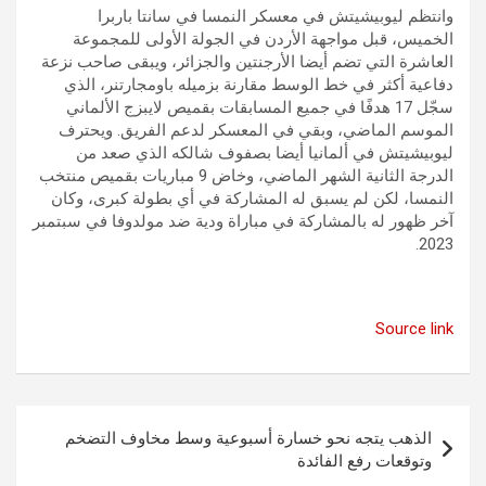
وانتظم ليوبيشيتش في معسكر النمسا في سانتا باربرا
الخميس، قبل مواجهة الأردن في الجولة الأولى للمجموعة
العاشرة التي تضم أيضا الأرجنتين والجزائر، ويبقى صاحب نزعة
دفاعية أكثر في خط الوسط مقارنة بزميله باومجارتنر، الذي
سجّل 17 هدفًا في جميع المسابقات بقميص لايبزج الألماني
الموسم الماضي، وبقي في المعسكر لدعم الفريق. ويحترف
ليوبيشيتش في ألمانيا أيضا بصفوف شالكه الذي صعد من
الدرجة الثانية الشهر الماضي، وخاض 9 مباريات بقميص منتخب
النمسا، لكن لم يسبق له المشاركة في أي بطولة كبرى، وكان
آخر ظهور له بالمشاركة في مباراة ودية ضد مولدوفا في سبتمبر
2023.
Source link
تصفّح
الذهب يتجه نحو خسارة أسبوعية وسط مخاوف التضخم
المقالات
وتوقعات رفع الفائدة