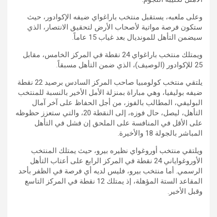
وعلى ملعبه، يستقبل منتخب باراغواي ضيفه الإكوادور، حيث
ستكون فرصة مواتية لأصحاب الأرض لتحقيق الانتصار، الذي
سيضمن التأهل للمونديال بعد غياب 15 عاماً.
ويمتلك منتخب باراغواي 24 نقطة في المركز الخامس، مقابل
25 للإكوادور (الوصيف)، الذي ضمن التأهل مسبقاً.
يلتقي منتخب كولومبيا صاحب المركز السادس برصيد 22 نقطة
ضيفه بوليفيا، وهي مباراة بمنزلة الأمل الأخير بالنسبة للمنتخب
البوليفي، المطالب بالفوز، من أجل الحفاظ على آخر آمال
التأهل، ليصل، حال فوزه، إلى النقطة 20، والتي ستعزز حظوظه
على الأقل في المنافسة على الملحق إن فشل في التأهل
المباشر بالجولة 18 والأخيرة.
ويلتقي منتخب أوروغواي نظيره بيرو، حيث يمتلك المنتخب
الأوروغواياني 24 نقطة في المركز الرابع على أعتاب التأهل
الرسمي. أما منتخب بيرو، فليس لديه أي فرصة في الظفر بأحد
المقاعد الستة المؤهلة، إذ يمتلك 12 نقطة في المركز التاسع
وقبل الأخير.