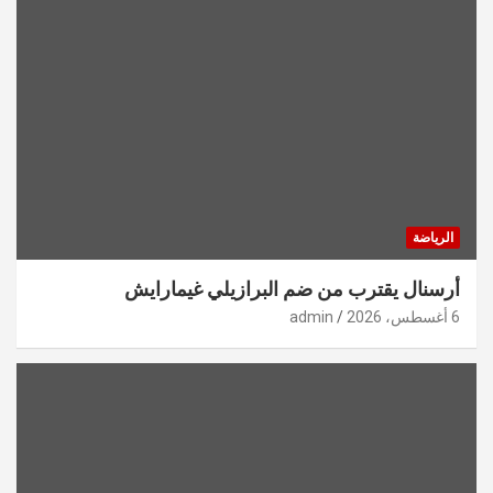
الرياضة
أرسنال يقترب من ضم البرازيلي غيمارايش
6 أغسطس، 2026
admin