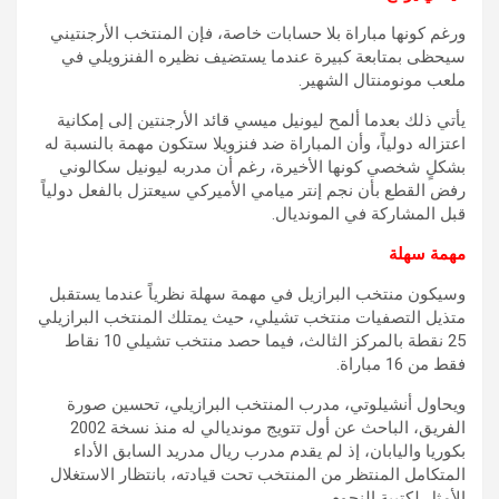
ورغم كونها مباراة بلا حسابات خاصة، فإن المنتخب الأرجنتيني
سيحظى بمتابعة كبيرة عندما يستضيف نظيره الفنزويلي في
ملعب مونومنتال الشهير.
يأتي ذلك بعدما ألمح ليونيل ميسي قائد الأرجنتين إلى إمكانية
اعتزاله دولياً، وأن المباراة ضد فنزويلا ستكون مهمة بالنسبة له
بشكلٍ شخصي كونها الأخيرة، رغم أن مدربه ليونيل سكالوني
رفض القطع بأن نجم إنتر ميامي الأميركي سيعتزل بالفعل دولياً
قبل المشاركة في المونديال.
مهمة سهلة
وسيكون منتخب البرازيل في مهمة سهلة نظرياً عندما يستقبل
متذيل التصفيات منتخب تشيلي، حيث يمتلك المنتخب البرازيلي
25 نقطة بالمركز الثالث، فيما حصد منتخب تشيلي 10 نقاط
فقط من 16 مباراة.
ويحاول أنشيلوتي، مدرب المنتخب البرازيلي، تحسين صورة
الفريق، الباحث عن أول تتويج مونديالي له منذ نسخة 2002
بكوريا واليابان، إذ لم يقدم مدرب ريال مدريد السابق الأداء
المتكامل المنتظر من المنتخب تحت قيادته، بانتظار الاستغلال
الأمثل لكتيبة النجوم.