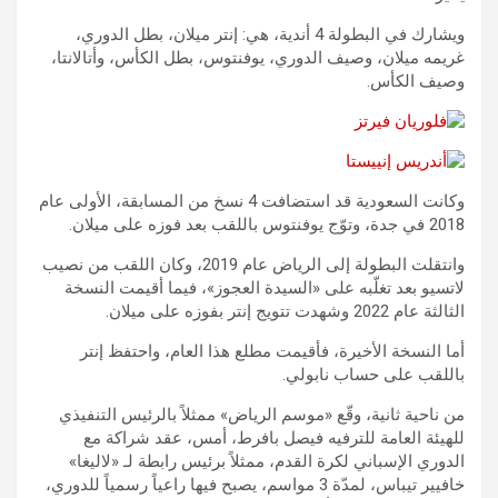
ويشارك في البطولة 4 أندية، هي: إنتر ميلان، بطل الدوري،
غريمه ميلان، وصيف الدوري، يوفنتوس، بطل الكأس، وأتالانتا،
وصيف الكأس.
وكانت السعودية قد استضافت 4 نسخ من المسابقة، الأولى عام
2018 في جدة، وتوّج يوفنتوس باللقب بعد فوزه على ميلان.
وانتقلت البطولة إلى الرياض عام 2019، وكان اللقب من نصيب
لاتسيو بعد تغلّبه على «السيدة العجوز»، فيما أقيمت النسخة
الثالثة عام 2022 وشهدت تتويج إنتر بفوزه على ميلان.
أما النسخة الأخيرة، فأقيمت مطلع هذا العام، واحتفظ إنتر
باللقب على حساب نابولي.
من ناحية ثانية، وقّع «موسم الرياض» ممثلاً بالرئيس التنفيذي
للهيئة العامة للترفيه فيصل بافرط، أمس، عقد شراكة مع
الدوري الإسباني لكرة القدم، ممثلاً برئيس رابطة لـ «لاليغا»
خافيير تيباس، لمدّة 3 مواسم، يصبح فيها راعياً رسمياً للدوري،