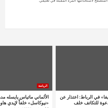
المتصفح لاستخدامها المرة المقبلة في تعليقي.
الرياضة
فا» في الرباط: اعتذار عن
الألماني ماتياس يايسله مدربا
دعوة للتكاتف خلف
«نيوكاسل» خلفاً لإيدي هاو