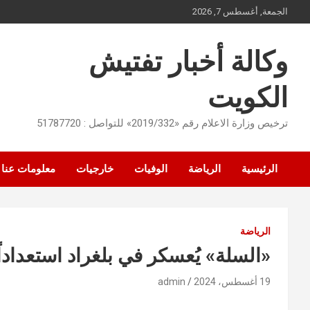
Ski
الجمعة, أغسطس 7, 2026
t
conten
وكالة أخبار تفتيش
الكويت
ترخيص وزارة الاعلام رقم «2019/332» للتواصل : 51787720
الرئيسية
الرياضة
الوفيات
خارجيات
معلومات عنا
الرياضة
«السلة» يُعسكر في بلغراد استعداداً
19 أغسطس، 2024
admin