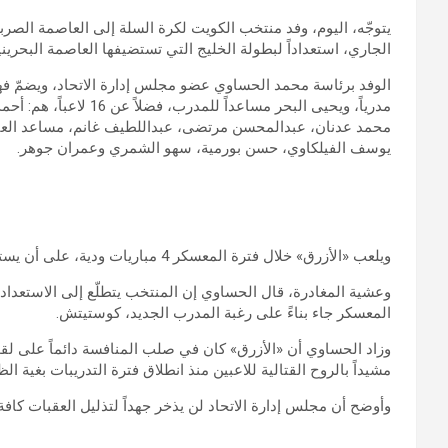
الجاري، استعداداً لبطولة الخليج التي تستضيفها العاصمة البحرينية المنامة خلال ا
الوفد برئاسة محمد الحساوي عضو مجلس إدارة الاتحاد، ويضمّ فهد
مدرياً، ويحيى البحر مسا
محمد عدنان، عبدالمحسن مرتضى، عبداللطيف غانم، مساعد العتيب
يوسف الفيلكاوي، حسن بورمية، سهو الشمري وعمران جوهر.
ويلعب «الأزرق» خلال فترة المعسكر 4 مباريات ودية، على أن يستبعد الجهاز الفني 4 لاعبين، قبل خوض غمار البطولة.
وعشية المغادرة، قال الحساوي إن المنتخب يتطلّع إلى الاستعدا
المعسكر جاء بناءً على رغبة المدرب الجديد، كوستيتش.
وزاد الحساوي أن «الأزرق» كان في صلب المنافسة دائماً على لقب 
مشيداً بالروح القتالية للاعبين منذ انطلاق فترة التدريبات بغية ا
وأوضح أن مجلس إدارة الاتحاد لن يذخر جهداً لتذليل العقبات كافة 