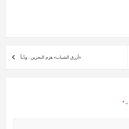
«أزرق الشباب» هزم البحرين… ودّياً
بـ
*