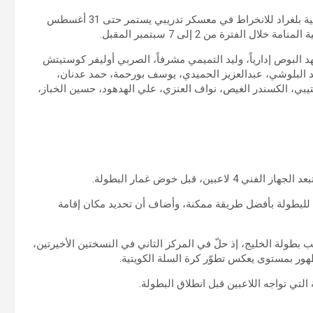
يتوجّه، اليوم، وفد منتخب الكويت لكرة السلة إلى العاصمة الصربية بلغراد للانخراط في معسكر تدريبي يستمر حتى 31 أغسطس
لفترة من 2 إلى 7 سبتمبر المقبل.
 البوص إدارياً، وليد التميمي مشرفاً، الصربي أوليفر كوستيتش
عداً للمدرب، فضلاً عن 16 لاعباً، هم: أحمد البلوشي، عبدالعزيز الحميدي، يوسف بورحمة، حمد عدنان،
ي، الكسندر الغيص، نواف العنزي، علي الهدهود، حسين الخباز،
د للبطولة بأفضل طريقة ممكنة، وأضاف أن تحديد مكان إقامة
بطولة الخليج، إذ حلّ في المركز الثاني في النسختين الأخيرتين،
لظهور بمستوى يعكس تطوّر كرة السلة الكويتية.
التي تواجه اللاعبين قبل انطلاق البطولة.