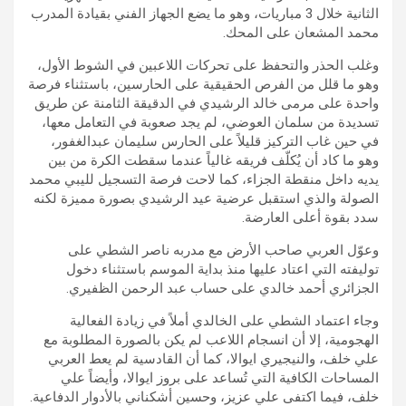
الثانية خلال 3 مباريات، وهو ما يضع الجهاز الفني بقيادة المدرب
محمد المشعان على المحك.
وغلب الحذر والتحفظ على تحركات اللاعبين في الشوط الأول،
وهو ما قلل من الفرص الحقيقية على الحارسين، باستثناء فرصة
واحدة على مرمى خالد الرشيدي في الدقيقة الثامنة عن طريق
تسديدة من سلمان العوضي، لم يجد صعوبة في التعامل معها،
في حين غاب التركيز قليلاً على الحارس سليمان عبدالغفور،
وهو ما كاد أن يُكلّف فريقه غالياً عندما سقطت الكرة من بين
يديه داخل منقطة الجزاء، كما لاحت فرصة التسجيل لليبي محمد
الصولة والذي استقبل عرضية عيد الرشيدي بصورة مميزة لكنه
سدد بقوة أعلى العارضة.
وعوّل العربي صاحب الأرض مع مدربه ناصر الشطي على
توليفته التي اعتاد عليها منذ بداية الموسم باستثناء دخول
الجزائري أحمد خالدي على حساب عبد الرحمن الظفيري.
وجاء اعتماد الشطي على الخالدي أملاً في زيادة الفعالية
الهجومية، إلا أن انسجام اللاعب لم يكن بالصورة المطلوبة مع
علي خلف، والنيجيري ايوالا، كما أن القادسية لم يعط العربي
المساحات الكافية التي تُساعد على بروز ايوالا، وأيضاً علي
خلف، فيما اكتفى علي عزيز، وحسين أشكناني بالأدوار الدفاعية.