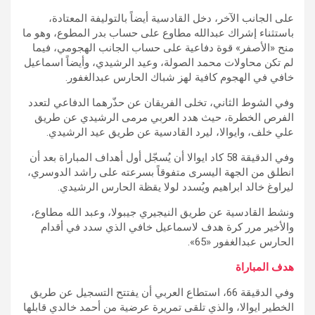
على الجانب الآخر، دخل القادسية أيضاً بالتوليفة المعتادة،
باستثناء إشراك عبدالله مطاوع على حساب بدر المطوع، وهو ما
منح «الأصفر» قوة دفاعية على حساب الجانب الهجومي، فيما
لم تكن محاولات محمد الصولة، وعيد الرشيدي، وأيضاً اسماعيل
خافي في الهجوم كافية لهز شباك الحارس عبدالغفور.
وفي الشوط الثاني، تخلى الفريقان عن حذّرهما الدفاعي لتعدد
الفرص الخطرة، حيث هدد العربي مرمى الرشيدي عن طريق
علي خلف، وايوالا، ليرد القادسية عن طريق عيد الرشيدي.
وفي الدقيقة 58 كاد ايوالا أن يُسجّل أول أهداف المباراة بعد أن
انطلق من الجهة اليسرى متفوقاً بسرعته على راشد الدوسري،
ليراوغ خالد ابراهيم ويُسدد لولا يقظة الحارس الرشيدي.
ونشط القادسية عن طريق النيجيري جيبولا، وعبد الله مطاوع،
والأخير مرر كرة هدف لاسماعيل خافي الذي سدد في أقدام
الحارس عبدالغفور «65».
هدف المباراة
وفي الدقيقة 66، استطاع العربي أن يفتتح التسجيل عن طريق
الخطير ايوالا، والذي تلقى تمريرة عرضية من أحمد خالدي قابلها