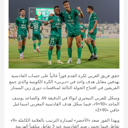
حقق فريق العربي لكرة القدم فوزاً غالياً على حساب القادسية
بهدفين مقابل هدف واحد في «ديربي» الكرة الكويتية والذي جمع
الفريقين في افتتاح الجولة الثالثة لمنافسات دوري زين الممتاز.
وسجّل للعربي النيجيري ايوالا في الدقيقة 66، والصاعد يوسف
الماجد «90+9»، فيما سجّل هدف القادسية المغربي اسماعيل
خافي «90+2».
وبهذا الفوز صعد «الأخضر» لصدارة الترتيب بالعلامة الكاملة «9»
نقاط، فيما تجمد رصيد القادسية عند 3 نقاط، متلقياً الهزيمة