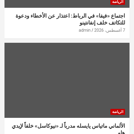
الرياضة
اجتماع «فيفا» في الرباط: اعتذار عن الأخطاء ودعوة
للتكاتف خلف إنفانتينو
7 أغسطس، 2026
admin
الرياضة
الألماني ماتياس يايسله مدرباً لـ «نيوكاسل» خلفاً لإيدي
هاو