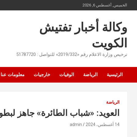
Ski
الخميس, أغسطس 6, 2026
t
conten
وكالة أخبار تفتيش
الكويت
ترخيص وزارة الاعلام رقم «2019/332» للتواصل : 51787720
الرئيسية
الرياضة
الوفيات
خارجيات
معلومات عنا
الرياضة
العويد: «شباب الطائرة» جاهز لبطو
14 أغسطس، 2024
admin