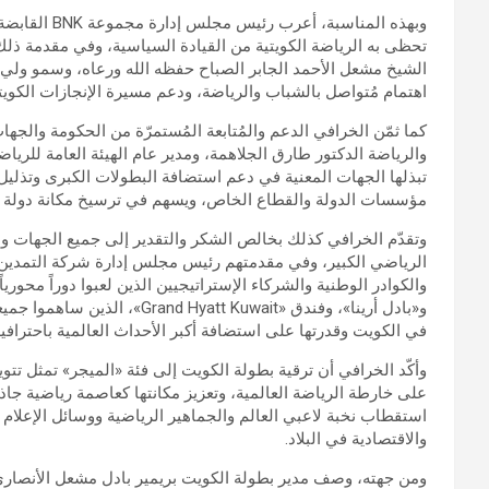
وبهذه المناسب
تحظى به الرياضة الكويتية من القيادة السياسية، وفي مقدمة ذ
الشيخ مشعل الأحمد الجابر الصباح حفظه الله ورعاه، وسمو ولي ا
اهتمام مُتواصل بالشباب والرياضة، ودعم مسيرة الإنجازات الكويتي
كما ثمّن الخرافي الدعم والمُتابعة المُستمرّة من الحكومة والجه
والرياضة الدكتور طارق الجلاهمة، ومدير عام الهيئة العامة للرياضة
تبذلها الجهات المعنية في دعم استضافة البطولات الكبرى وتذليل ا
مؤسسات الدولة والقطاع الخاص، ويسهم في ترسيخ مكانة دولة ا
وتقدّم الخرافي كذلك بخالص الشكر والتقدير إلى جميع الجهات و
الرياضي الكبير، وفي مقدمتهم رئيس مجلس إدارة شركة التمدين 
والكوادر الوطنية والشركاء الإستراتيجيين الذين لعبوا دوراً محور
و«بادل أرينا»، وفندق «t Kuwait
في الكويت وقدرتها على استضافة أكبر الأحداث العالمية باحترافية
وأكّد الخرافي أن ترقية بطولة الكويت إلى فئة «الميجر» تمثل 
على خارطة الرياضة العالمية، وتعزيز مكانتها كعاصمة رياضية جاذ
استقطاب نخبة لاعبي العالم والجماهير الرياضية ووسائل الإعلام ال
والاقتصادية في البلاد.
ومن جهته، وصف مدير بطولة الكويت بريمير بادل مشعل الأنصاري، 