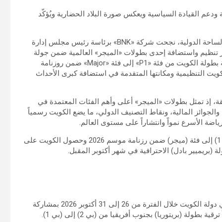
 ودعم القيادة السياسية ويعكس صورة البلاد الحضارية ويُؤكّد
في إنجاز رياضي جديد يُضاف إلى سجل النجاحات الكويتية على الساحة الدولية، نجحت شركة «BNK» برئاسة رئيس مجلس إدارة
امتياز تنظيم واستضافة إحدى بطولات «الميجر» العالمية ضمن جولة
«Premier Padel» الاحترافية، وذلك بعد الإعلان الرسمي عن ترقية بطولة الكويت من فئة «P1» إلى فئة «Major» ضمن روزنامة
ات الكويت التنظيمية ومكانتها المتقدمة في استضافة كبرى الأحداث
طقة، إذ تمثل بطولات «الميجر» أعلى وأهم الفئات المعتمدة في
 والجوائز المالية، ونقاط التصنيف الدولي، ما يضع الكويت رسمياً
اضة الأسرع نمواً وانتشاراً على مستوى العالم.
وأعلن الاتحاد الدولي للبادل عن ترقية بطولة الكويت من فئة (بي 1) إلى فئة (ميجر) ضمن رزنامة موسم 2026 وحصول الكويت على
(بريميير بادل) الاحترافية في شهر أكتوبر المقبل.
وقال الاتحاد الدولي للبادل في بيان إن بطولة (الميجر) ستقام في دولة الكويت خلال الفترة من 26 إلى 31 أكتوبر 2026 بمشاركة
لة (بريتوريا) بجنوب أفريقيا من (بي 2) إلى (بي 1).