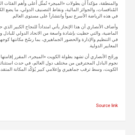
والمنطقة، مؤكداً أن بطولات «الميجر» تُمثّل أعلى وأهم الفئات ا
المُنافسات، والجوائز المالية، ونقاط التصنيف الدولي، ما يضع ا
في هذه الرياضة الأسرع نمواً وانتشاراً على مستوى العالم.
وأضاف الأنصاري أن هذا الإنجاز يأتي امتداداً للنجاح الكبير الذي 
الماضية، والتي حظيت بإشادة واسعة من الاتحاد الدولي للبادل واللا
في التنظيم والإدارة والحضور الجماهيري، بما رسّخ مكانتها كوج
المعايير الدولية.
نجوم البادل المحترفين من مختلف دول العالم، في حدث استثنائي ي
الكويت، وسط ترقب جماهيري وإعلامي كبير يُؤكّد المكانة المتقدم
Source link