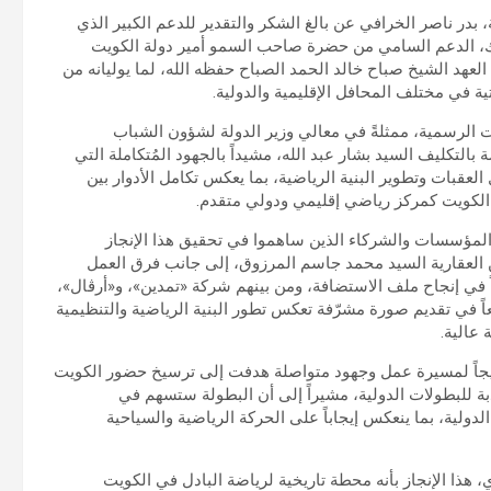
ة، أعرب رئيس مجلس إدارة مجموعة BNK القابضة، بدر ناصر الخرافي عن بالغ الشكر والتقدير للدعم الكبير الذي
لك، الدعم السامي من حضرة صاحب السمو أمير دولة الكويت
لعهد الشيخ صباح خالد الحمد الصباح حفظه الله، لما يوليانه من
ة في مختلف المحافل الإقليمية والدولية.
ات الرسمية، ممثلةً في معالي وزير الدولة لشؤون الشباب
 بالتكليف السيد بشار عبد الله، مشيداً بالجهود المُتكاملة التي
لعقبات وتطوير البنية الرياضية، بما يعكس تكامل الأدوار بين
لكويت كمركز رياضي إقليمي ودولي متقدم.
المؤسسات والشركاء الذين ساهموا في تحقيق هذا الإنجاز
العقارية السيد محمد جاسم المرزوق، إلى جانب فرق العمل
ياً في إنجاح ملف الاستضافة، ومن بينهم شركة «تمدين»، و«أرڤال»،
Grand Hyat»، الذين ساهموا جميعاً في تقديم صورة مشرّفة تعكس تطور البنية الرياضية والتنظيمية
 عالية.
تتويجاً لمسيرة عمل وجهود متواصلة هدفت إلى ترسيخ حضور الكويت
بة للبطولات الدولية، مشيراً إلى أن البطولة ستسهم في
دولية، بما ينعكس إيجاباً على الحركة الرياضية والسياحية
هذا الإنجاز بأنه محطة تاريخية لرياضة البادل في الكويت