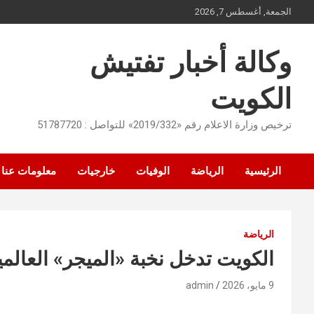
Ski
الجمعة, أغسطس 7, 2026
t
conten
وكالة أخبار تفتيش
الكويت
ترخيص وزارة الاعلام رقم «2019/332» للتواصل : 51787720
الرئيسية
الرياضة
الوفيات
خارجيات
معلومات عنا
الرياضة
الكويت تدخل نخبة «الميجر» العالمية
9 مايو، 2026
admin