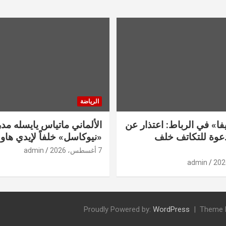
الرياضة
فا» في الرباط: اعتذار عن
الألماني ماتياس يايسله مدربا
دعوة للتكاتف خلف
«نيوكاسل» خلفاً لإيدي هاو
7 أغسطس، 2026
admin
admin
Proudly Powered by:
WordPress
Theme 