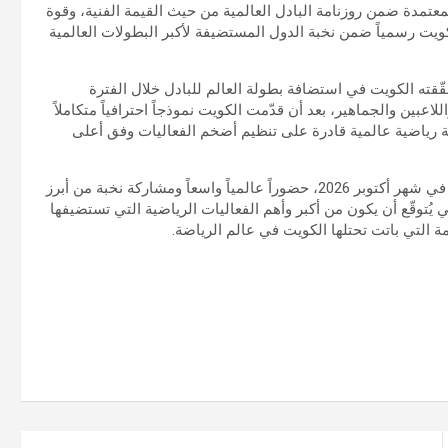
لمعتمدة ضمن روزنامة البادل العالمية من حيث القيمة الفنية، وقوة
لكويت رسمياً ضمن نخبة الدول المستضيفة لأكبر البطولات العالمية
حقّقته الكويت في استضافة بطولة العالم للبادل خلال الفترة
عبين والجماهير، بعد أن قدّمت الكويت نموذجاً احترافياً متكاملاً
هة رياضية عالمية قادرة على تنظيم أضخم الفعاليات وفق أعلى
ورجّح الأنصاري أن تشهد بطولة الكويت «الميجر»، المقرر إقامتها في شهر أكتوبر 2026، حضوراً عالمياً واسعاً ومشاركة نخبة من أبرز
ُتوقّع أن يكون من أكبر وأهم الفعاليات الرياضية التي تستضيفها
ة التي باتت تحتلها الكويت في عالم الرياضة.