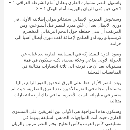
واستهل النصر مشواره القاري بتعادل أمام الشرطة العراقي 1 –
1 في حين مُني الريان بالهزيمة أمام الهلال 1 – 3.
وسيخوض المدرب الإيطالي ستيفانو بيولي إطلالته الأولى في
دوري الأبطال بعد أن عُيّن مدربا للنصر قبل أسبوعين، ومن
المرتقب أن يبني خططه حول النجم البرتغالي المخضرم
كريستيانو رونالدو الطامح لإضافة لقب دوري أبطال آسيا الى
خزانته.
ويعود الدون للمشاركة في المسابقة القارية بعد غيابه عن
الجولة الأولى بداعي وعكة صحية، لكنه سيكون في قمة
مستوياته بعد أن قاد فريقه الى ثلاثة انتصارات متتالية في
المنافسات المحلية.
ويعد النصر الأوفر حظا على الورق لتحقيق الفوز الرابع تواليا
متسلحاً بسجله في الفترة الأخيرة ضد الفرق القطرية، حيث لم
يخسر في مبارياته الست الأخيرة، بما في ذلك أربعة انتصارات
متتالية.
وستكون هذه المواجهة هي الأولى بين الفريقين على المستوى
القاري، حيث أتت المواجهات الخمس السابقة بينهما في
مسابقتي كأس العرب وكأس الخليج، وفاز النصر مرتين والريان
مرة واحدة.