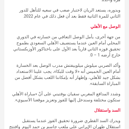
وبدوره، يستعد الريان لاختبار صعب في سعيه للتأهل للدور
الثاني للمرة الثانية فقط بعد أن فعل ذلك في عام 2022.
الوصل مع الأهلي
من جهة أخرى، يأمل الوصل التعافي من خسارته في الدوري
المحلي أمام العين عندما يستضيف الأهلي السعودي بطموح
تحقيق فوزه الثاني قارياً بعد الأول على باختاكور الأوزبكستاني
خارج أرضه 1 – 0.
وأكد الصربي ميلوش ميلوييفتش مدرب الوصل بعد الخسارة
أمام العين الخميس أنه «لا وقت للبكاء، يجب علينا الاستعداد
بشكل جيد للأهلي، وإظهار أنه بإمكاننا اللعب بشكل أفضل من
المباراة السابقة».
وشدد المدافع المغربي سفيان بوفتيني على أنّ «مباراة الأهلي
ستكون مختلفة وسندخل إليها للفوز وتعزيز موقعنا الآسيوي».
السد واستقلال
ويدرك السد القطري ضرورة تحقيق الفوز عندما يستقبل
استقلال طهران الإيراني على ملعب جاسم بن حمد اليوم. وافتتح