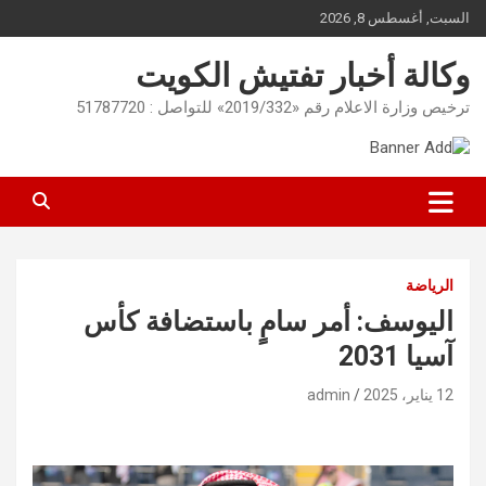
Ski
السبت, أغسطس 8, 2026
t
conten
وكالة أخبار تفتيش الكويت
ترخيص وزارة الاعلام رقم «2019/332» للتواصل : 51787720
الرياضة
اليوسف: أمر سامٍ باستضافة كأس
آسيا 2031
12 يناير، 2025
admin