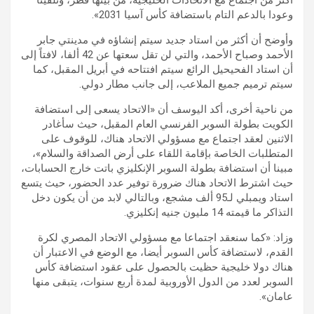
وعودا بالدعم التام باستضافة كأس آسيا 2031».
وأوضح أن أكثر من استاد جديد سيتم إنشاؤه في مدينتي جابر
الأحمد وصباح الأحمد، والتي لن تقل سعتها عن 42 ألفا، لافتاً إلى
أن استاد الفحيحيل الرائع سيتم افتتاحه في أبريل المقبل، كما
سيتم ترميم جميع الملاعب، إلى جانب مطار دولي.
من ناحية أخرى، أكد اليوسف أن «الاتحاد يسعى إلى استضافة
الكويت بطولة السوبر الفرنسي العام المقبل، حيث سأغادر
الاثنين لعقد اجتماع مع مسؤولي الاتحاد هناك، للوقوف على
المتطلبات الخاصة بإقامة اللقاء على أرض الصداقة والسلام»،
مبينا أن استضافة بطولة السوبر الإنكليزي باتت خارج الحسابات،
حيث اشترط الاتحاد هناك ضرورة توفير عدد الحضور، حيث يتسع
استاد ويمبلي لـ95 ألف مشجع، وبالتالي لابد من أن يكون دخل
التذاكر ما قيمته 14 مليون جنيه إنكليزي.
وزاد: «كما سنعقد اجتماعا مع مسؤولي الاتحاد المصري لكرة
القدم، لاستضافة كأس السوبر أيضا، مع الوضع في الاعتبار أن
هناك دولا خليجية حظيت بالحصول على عقود استضافة كأس
السوبر لعدد من الدول الأوروبية لمدة أربع سنوات، يتبقى منها
عامان».