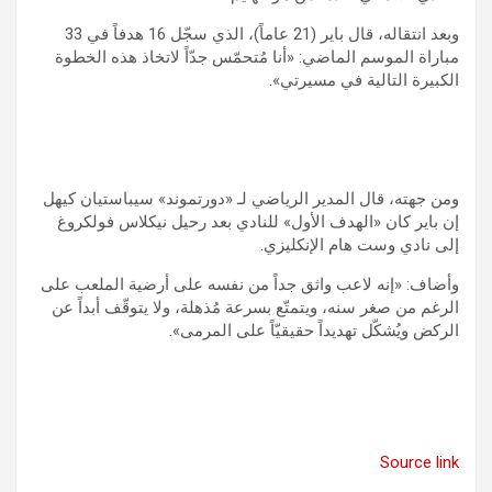
وبعد انتقاله، قال باير (21 عاماً)، الذي سجّل 16 هدفاً في 33
مباراة الموسم الماضي: «أنا مُتحمّس جدّاً لاتخاذ هذه الخطوة
الكبيرة التالية في مسيرتي».
ومن جهته، قال المدير الرياضي لـ «دورتموند» سيباستيان كيهل
إن باير كان «الهدف الأول» للنادي بعد رحيل نيكلاس فولكروغ
إلى نادي وست هام الإنكليزي.
وأضاف: «إنه لاعب واثق جداً من نفسه على أرضية الملعب على
الرغم من صغر سنه، ويتمتّع بسرعة مُذهلة، ولا يتوقّف أبداً عن
الركض ويُشكّل تهديداً حقيقيّاً على المرمى».
Source link