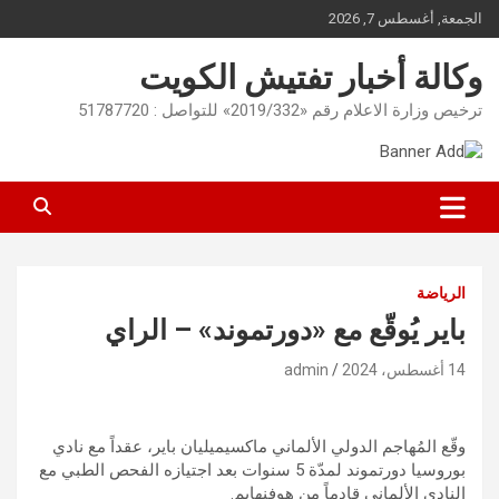
Ski
الجمعة, أغسطس 7, 2026
t
conten
وكالة أخبار تفتيش الكويت
ترخيص وزارة الاعلام رقم «2019/332» للتواصل : 51787720
الرياضة
باير يُوقّع مع «دورتموند» – الراي
14 أغسطس، 2024
admin
وقّع المُهاجم الدولي الألماني ماكسيميليان باير، عقداً مع نادي
بوروسيا دورتموند لمدّة 5 سنوات بعد اجتيازه الفحص الطبي مع
النادي الألماني قادماً من هوفنهايم.