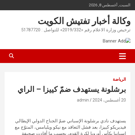
Ski
السبت, أغسطس 8, 2026
t
conten
وكالة أخبار تفتيش الكويت
ترخيص وزارة الاعلام رقم «2019/332» للتواصل : 51787720
الرياضة
برشلونة يستهدف ضمّ كييزا – الراي
20 أغسطس، 2024
admin
يستهدف نادي برشلونة الإسباني ضمّ الجناح الدولي الإيطالي
فيديريكو كييزا، بعد فشل التعاقد مع نيكو ويليامس، المتوّج مع
إسبانيا بكأس أوروبا لكرة القدم، بحسب ما أفادت صحيفة