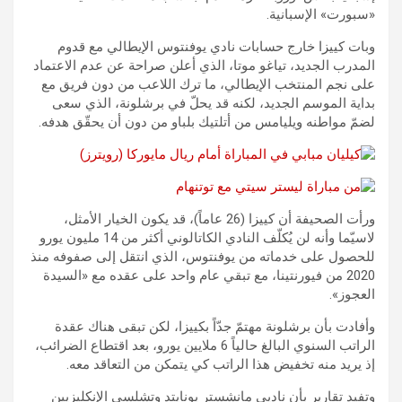
«سبورت» الإسبانية.
وبات كييزا خارج حسابات نادي يوفنتوس الإيطالي مع قدوم
المدرب الجديد، تياغو موتا، الذي أعلن صراحة عن عدم الاعتماد
على نجم المنتخب الإيطالي، ما ترك اللاعب من دون فريق مع
بداية الموسم الجديد، لكنه قد يحلّ في برشلونة، الذي سعى
لضمّ مواطنه ويليامس من أتلتيك بلباو من دون أن يحقّق هدفه.
ورأت الصحيفة أن كييزا (26 عاماً)، قد يكون الخيار الأمثل،
لاسيّما وأنه لن يُكلّف النادي الكاتالوني أكثر من 14 مليون يورو
للحصول على خدماته من يوفنتوس، الذي انتقل إلى صفوفه منذ
2020 من فيورنتينا، مع تبقي عام واحد على عقده مع «السيدة
العجوز».
وأفادت بأن برشلونة مهتمّ جدّاً بكييزا، لكن تبقى هناك عقدة
الراتب السنوي البالغ حالياً 6 ملايين يورو، بعد اقتطاع الضرائب،
إذ يريد منه تخفيض هذا الراتب كي يتمكن من التعاقد معه.
وتفيد تقارير بأن ناديي مانشستر يونايتد وتشلسي الإنكليزيين