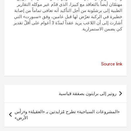
مهتمّان أيضاً بالتعاقد مع كييزا، الذي قدّم عبر موكله التقارير
الطبية إلى برشلونة من أجل التأكيد أنه تعافى تماماً من إصابة
خطيرة في الركبة تعرّض لها قبل عامين، وفق «سبورت» التي
أشارت إلى أن اللاعب يريد عقداً لمدّة 3 أعوام على أقلّ تقدير
كي يضمن الاستمرارية.
Source link
تصفّح
روتير إلى برايتون بصفقة قياسية
المقالات
«المشروعات السياحية» تطرح مُزايدتين بـ «العقيلة» و«رأس
الأرض»