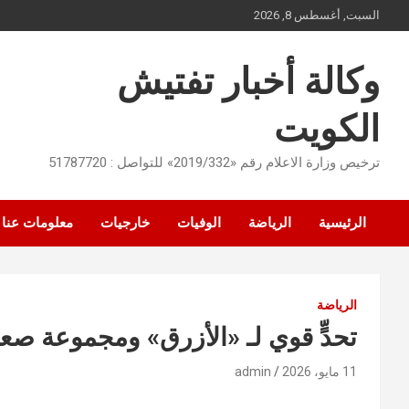
Ski
السبت, أغسطس 8, 2026
t
conten
وكالة أخبار تفتيش
الكويت
ترخيص وزارة الاعلام رقم «2019/332» للتواصل : 51787720
الرئيسية
الرياضة
الوفيات
خارجيات
معلومات عنا
الرياضة
تحدٍّ قوي لـ «الأزرق» ومجموعة صعبة بـ 
11 مايو، 2026
admin