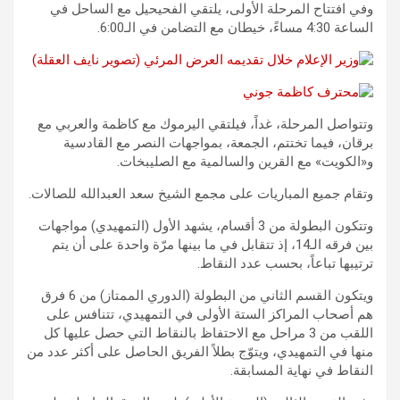
وفي افتتاح المرحلة الأولى، يلتقي الفحيحيل مع الساحل في
الساعة 4:30 مساءً، خيطان مع التضامن في الـ6:00.
وتتواصل المرحلة، غداً، فيلتقي اليرموك مع كاظمة والعربي مع
برقان، فيما تختتم، الجمعة، بمواجهات النصر مع القادسية
و«الكويت» مع القرين والسالمية مع الصليبخات.
وتقام جميع المباريات على مجمع الشيخ سعد العبدالله للصالات.
وتتكون البطولة من 3 أقسام، يشهد الأول (التمهيدي) مواجهات
بين فرقه الـ14، إذ تتقابل في ما بينها مرّة واحدة على أن يتم
ترتيبها تباعاً، بحسب عدد النقاط.
ويتكون القسم الثاني من البطولة (الدوري الممتاز) من 6 فرق
هم أصحاب المراكز الستة الأولى في التمهيدي، تتنافس على
اللقب من 3 مراحل مع الاحتفاظ بالنقاط التي حصل عليها كل
منها في التمهيدي، ويتوّج بطلاً الفريق الحاصل على أكثر عدد من
النقاط في نهاية المسابقة.