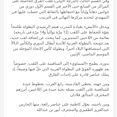
وفي القسم الثالث (الدرجة الأولى) تلعب الفرق الحاصلة على
المراكز من السابع حتى الأخير في القسم الأول دوري من
جولتين ذهاباً وإياباً مع احتفاظها بالنقاط التي حصلت عليها في
التمهيدي لتحديد مركزها النهائي في الترتيب.
ويدخل «الأبيض» بقيادة المدرب هيثم الرشيدي البطولة طامحاً
بقوّة للحفاظ على اللقب (12 مرّة توالياً و14 مرّة في تاريخه)
بقائمة من اللاعبين المتميزين، كما يبحث عن إضافة لقب جديد،
بعد تتويجه بالبطولة العربية للأندية أبطال الدوري والكأس الـ39
التي استضافتها البلاد أخيراً، وبطولة كأس الاتحاد المؤجلة من
الموسم الماضي، الإثنين.
بدوره، يطمح «السماوي» إلى المنافسة على اللقب، خصوصاً
بعد ظهوره القويّ في البطولة العربية التي حلّ فيها وصيفاً، إذ
يملك عناصر قادرة على إحداث الفارق.
ومن جهته، يحظى القادسية، رابع العرب، بحظوظ جيدة
للمنافسة على اللقب بضمّه نخبة جيدة من اللاعبين، أبرزهم
المحترف المتألق فلادان.
ومن ناحيته، يعوّل كاظمة على عناصر رائعة، منها الحارس
عبدالعزيز الظفيري والمحترف أنور بن عبدالله.