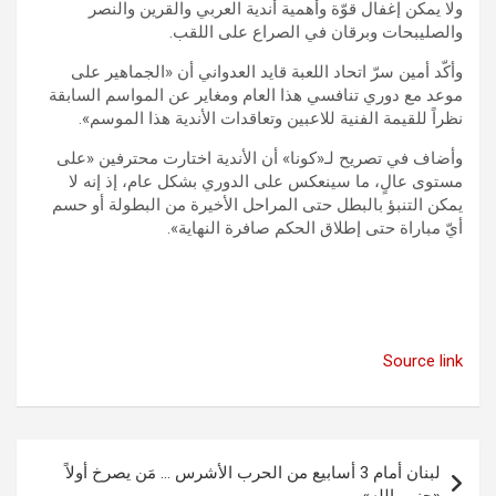
ولا يمكن إغفال قوّة وأهمية أندية العربي والقرين والنصر
والصليبحات وبرقان في الصراع على اللقب.
وأكّد أمين سرّ اتحاد اللعبة قايد العدواني أن «الجماهير على
موعد مع دوري تنافسي هذا العام ومغاير عن المواسم السابقة
نظراً للقيمة الفنية للاعبين وتعاقدات الأندية هذا الموسم».
وأضاف في تصريح لـ«كونا» أن الأندية اختارت محترفين «على
مستوى عالٍ، ما سينعكس على الدوري بشكل عام، إذ إنه لا
يمكن التنبؤ بالبطل حتى المراحل الأخيرة من البطولة أو حسم
أيّ مباراة حتى إطلاق الحكم صافرة النهاية».
Source link
تصفّح
لبنان أمام 3 أسابيع من الحرب الأشرس … مَن يصرخ أولاً
المقالات