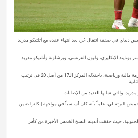
يس ديباي في صفقة انتقال حُر، بعد انتهاء عقده مع أتلتيكو مدريد
ر يونايتد الإنكليزي، وليون الفرنسي، وبرشلونة وأتلتيكو مدريد
وينضم ديباي (30 عاماً) إلى فريق يمر بفترة صعبة جداً، إذ يعاني أزمة مالية ورياضية، باحتلاله المركز الـ17 من أصل 20 في ترتيب
انية.
سيرته 98 مباراة دولية أحرز خلالها 46 هدفاً بالقميص البرتقالي، علماً بأنه كان أساسياً في مواجهة إنكلترا ضمن
الجنوبية، حيث حققت أنديته النسخ الخمس الأخيرة من كأس