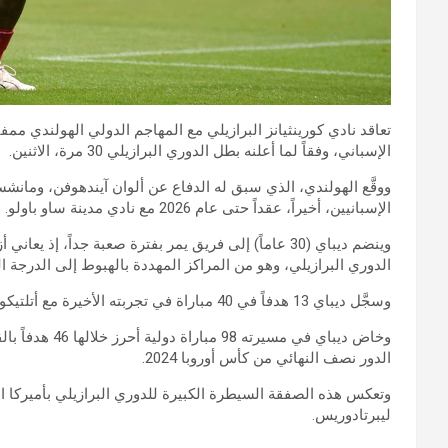
تعاقد نادي كورينثيانز البرازيلي مع المهاجم الدولي الهولندي ممف
الإسباني، وفقاً لما أعلنه بطل الدوري البرازيلي 30 مرة، الاثنين.
ووقَّع الهولندي، الذي سبق له الدفاع عن ألوان آيندهوفن، ومانشست
الإسبانيين، أخيراً، عقداً حتى عام 2026 مع نادي مدينة ساو باولو.
الدوري البرازيلي، وهو من المراكز المهددة بالهبوط إلى الدرجة الث
وسجَّل ديباي 13 هدفاً في 40 مباراة في تجربته الأخيرة مع أتلتيكو مدريد، والتي شابها العديد من الإصابات.
وخاض ديباي في م
الدور نصف النهائي من كأس أوروبا 2024.
وتعكس هذه الصفقة السيطرة الكبيرة للدوري البرازيلي بأميركا 
ليبرتادوريس.