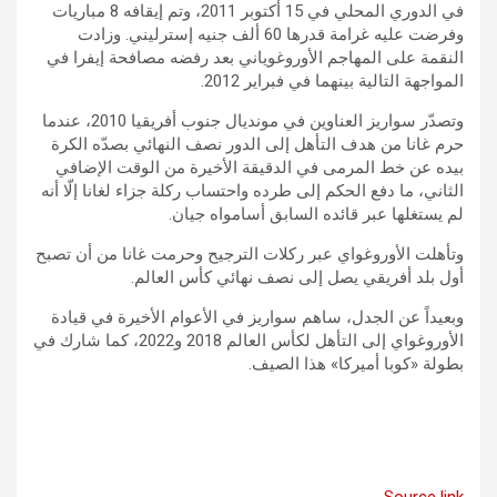
في الدوري المحلي في 15 أكتوبر 2011، وتم إيقافه 8 مباريات
وفرضت عليه غرامة قدرها 60 ألف جنيه إسترليني. وزادت
النقمة على المهاجم الأوروغوياني بعد رفضه مصافحة إيفرا في
المواجهة التالية بينهما في فبراير 2012.
وتصدّر سواريز العناوين في مونديال جنوب أفريقيا 2010، عندما
حرم غانا من هدف التأهل إلى الدور نصف النهائي بصدّه الكرة
بيده عن خط المرمى في الدقيقة الأخيرة من الوقت الإضافي
الثاني، ما دفع الحكم إلى طرده واحتساب ركلة جزاء لغانا إلّا أنه
لم يستغلها عبر قائده السابق أسامواه جيان.
وتأهلت الأوروغواي عبر ركلات الترجيح وحرمت غانا من أن تصبح
أول بلد أفريقي يصل إلى نصف نهائي كأس العالم.
وبعيداً عن الجدل، ساهم سواريز في الأعوام الأخيرة في قيادة
الأوروغواي إلى التأهل لكأس العالم 2018 و2022، كما شارك في
بطولة «كوبا أميركا» هذا الصيف.