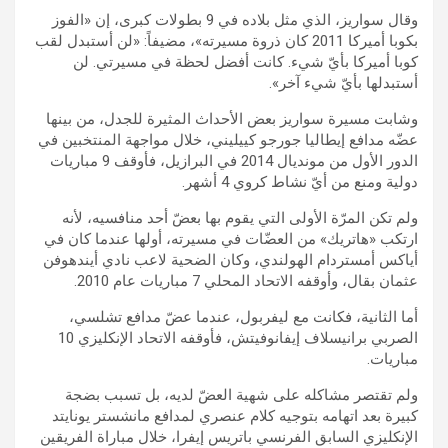
وقال سواريز، الذي مثل بلاده في 9 بطولات كبرى، إن «الفوز
بكوبا أميركا 2011 كان ذروة مسيرته»، مضيفاً: «لن أستبدل لقب
كوبا أميركا بأيّ شيء. كانت أفضل لحظة في مسيرتي. لن
أستبدلها بأيّ شيء آخر».
وشابت مسيرة سواريز بعض الأحداث المثيرة للجدل، من بينها
عضّه مدافع إيطاليا جورجو كييليني، خلال مواجهة المنتخبين في
الدور الأول من مونديال 2014 في البرازيل، فأوقف 9 مباريات
دولية ومنع من أيّ نشاط كروي 4 أشهر.
ولم تكن المرّة الأولى التي يقوم بها بعضّ أحد منافسيه، لأنه
ارتكب «هاتريك» من العضّات في مسيرته، أولها عندما كان في
أياكس أمستردام الهولندي، وكان الضحية لاعب نادي أيندهوفن
عثمان بقال، وأوقفه الاتحاد المحلي 7 مباريات عام 2010.
أما الثانية، فكانت مع ليفربول، عندما عضّ مدافع تشلسي،
الصربي برانيسلاف إيفانوفيتش، فأوقفه الاتحاد الإنكليزي 10
مباريات.
ولم تقتصر مشاكله على شهية العضّ لديه، بل تسبب بضجة
كبيرة بعد اتهامه بتوجيه كلام عنصري لمدافع مانشستر يونايتد
الإنكليزي السابق الفرنسي باتريس إيفرا، خلال مباراة الفريقين