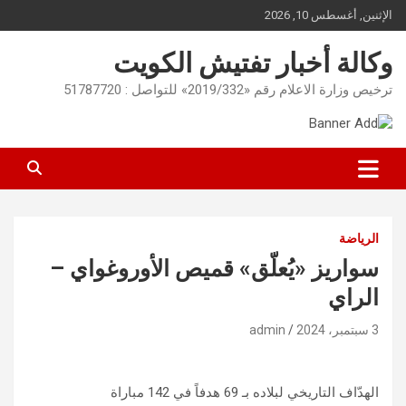
Ski
الإثنين, أغسطس 10, 2026
t
conten
وكالة أخبار تفتيش الكويت
ترخيص وزارة الاعلام رقم «2019/332» للتواصل : 51787720
الرياضة
سواريز «يُعلّق» قميص الأوروغواي –
الراي
3 سبتمبر، 2024
admin
الهدّاف التاريخي لبلاده بـ 69 هدفاً في 142 مباراة