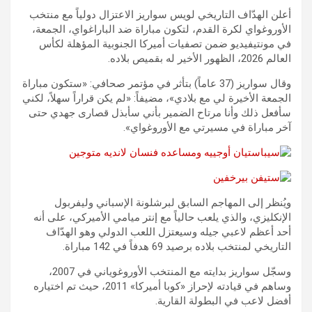
أعلن الهدّاف التاريخي لويس سواريز الاعتزال دولياً مع منتخب
الأوروغواي لكرة القدم، لتكون مباراة ضد الباراغواي، الجمعة،
في مونتيفيديو ضمن تصفيات أميركا الجنوبية المؤهلة لكأس
العالم 2026، الظهور الأخير له بقميص بلاده.
وقال سواريز (37 عاماً) بتأثر في مؤتمر صحافي: «ستكون مباراة
الجمعة الأخيرة لي مع بلادي»، مضيفاً: «لم يكن قراراً سهلاً، لكني
سأفعل ذلك وأنا مرتاح الضمير بأني سأبذل قصارى جهدي حتى
آخر مباراة في مسيرتي مع الأوروغواي».
ويُنظر إلى المهاجم السابق لبرشلونة الإسباني وليفربول
الإنكليزي، والذي يلعب حالياً مع إنتر ميامي الأميركي، على أنه
أحد أعظم لاعبي جيله وسيعتزل اللعب الدولي وهو الهدّاف
التاريخي لمنتخب بلاده برصيد 69 هدفاً في 142 مباراة.
وسجّل سواريز بدايته مع المنتخب الأوروغوياني في 2007،
وساهم في قيادته لإحراز «كوبا أميركا» 2011، حيث تم اختياره
أفضل لاعب في البطولة القارية.