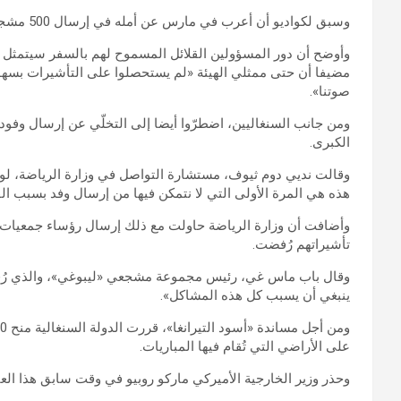
وسبق لكواديو أن أعرب في مارس عن أمله في إرسال 500 مشجع إلى الولايات المتحدة.
وأوضح أن دور المسؤولين القلائل المسموح لهم بالسفر سيتمثل ف
مضيفا أن حتى ممثلي الهيئة «لم يستحصلوا على التأشيرات بسهول
صوتنا».
ومن جانب السنغاليين، اضطرّوا أيضا إلى التخلّي عن إرسال وف
الكبرى.
وقالت نديي دوم ثيوف، مستشارة التواصل في وزارة الرياضة، لوك
هذه هي المرة الأولى التي لا نتمكن فيها من إرسال وفد بسبب ال
وأضافت أن وزارة الرياضة حاولت مع ذلك إرسال رؤساء جمعيات ا
تأشيراتهم رُفضت.
وقال باب ماس غي، رئيس مجموعة مشجعي «ليبوغي»، والذي رُفضت
ينبغي أن يسبب كل هذه المشاكل».
على الأراضي التي تُقام فيها المباريات.
وحذر وزير الخارجية الأميركي ماركو روبيو في وقت سابق هذا العا