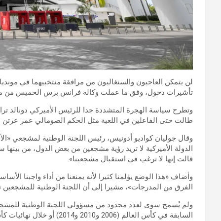
تأشيرات دخول، وفق ما عملت وكالة فرانس برس الخميس من ممث
وتطرح سياسة الهجرة المتشددة جدا للرئيس الأميركي دونالد تر
طالت حتى الفاعلين في اللعبة مثل الحكم الصومالي عمر عرتن ال
وقال جوليان كواديو أدونيس، رئيس اللجنة الوطنية لمشجعي «ا
الدولة الأميركية لا تريد رؤية مشجعين من بعض الدول، من بينها س
قالت إنها لا ترغب في استقبال مشجعينا».
وأضاف «هذا الوضع يؤلمنا كثيرا لأنه يمنعنا من أداء واجبنا الأساسي
الفرق من المدرجات»، مشيرا إلى أن اللجنة الوطنية للمشجعين تاب
ولم يُسمح سوى لعدد محدود من مسؤولي اللجنة الوطنية للمشجعين
السابقة في كأس العالم (2006 و2010 و2014) أو خلال نهائيات كأس أمم إفريقيا، حيث كانت الهيئة ترسل عادة عشرات المشجعين.