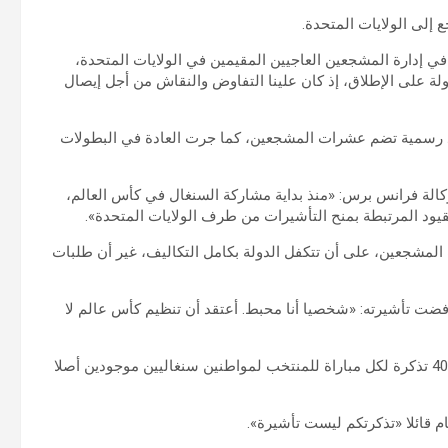
ي إدارة المشجعين العاجيين المقيمين في الولايات المتحدة،
ة على الإطلاق، إذ كان علينا التفاوض والنقاش من أجل إيصال
ود رسمية تضم عشرات المشجعين، كما جرت العادة في البطولات
الة فرانس برس: «منذ بداية مشاركة السنغال في كأس العالم،
قيود المرتبطة بمنح التأشيرات من طرف الولايات المتحدة».
لمشجعين، على أن تتكفل الدولة بكامل التكاليف، غير أن طلبات
 تأشيرته: «شخصيا أنا محبط. أعتقد أن تنظيم كأس عالم لا
ومن أجل مساندة «أسود التيرانغا»، قررت الدولة السنغالية منح 400 تذكرة لكل مباراة للمنتخب لمواطنين سنغاليين موجودين أصلا
م قائلا «تذكرتكم ليست تأشيرة».