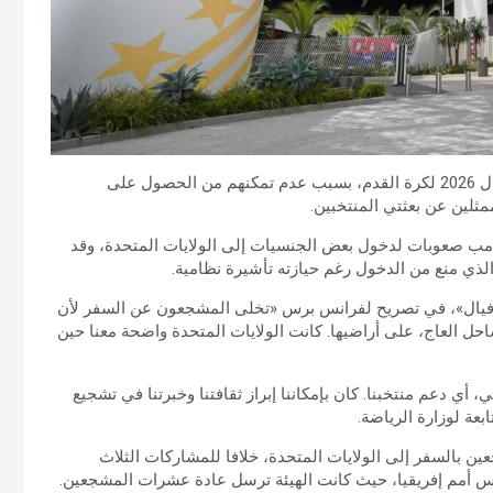
لن يتمكن العاجيون والسنغاليون من مرافقة منتخبيهما في مونديال 2026 لكرة القدم، بسبب عدم تمكنهم من الحصول على
لين عن بعثتي المنتخبين.
امب صعوبات لدخول بعض الجنسيات إلى الولايات المتحدة، وقد
ذي منع من الدخول رغم حيازته تأشيرة نظامية.
لأفيال»، في تصريح لفرانس برس «تخلى المشجعون عن السفر لأن
احل العاج، على أراضيها. كانت الولايات المتحدة واضحة معنا حين
، أي دعم منتخبنا. كان بإمكاننا إبراز ثقافتنا وخبرتنا في تشجيع
عة لوزارة الرياضة.
 بالسفر إلى الولايات المتحدة، خلافا للمشاركات الثلاث