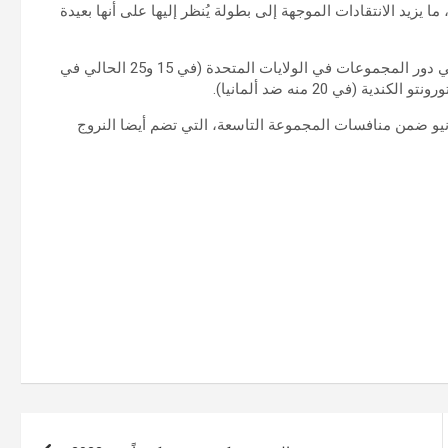
ا يزيد الانتقادات الموجهة إلى بطولة يُنظر إليها على أنها بعيدة
ومن المقرر أن يخوض المنتخب العاجي مباراتين من أصل ثلاث في دور المجموعات في الولايات المتحدة (في 15 و25 الحالي في
 (في 20 منه ضد ألمانيا).
ح السنغال مشوارها في المونديال بمواجهة فرنسا في 16 يونيو ضمن منافسات المجموعة التاسعة، التي تضم أيضا النروج