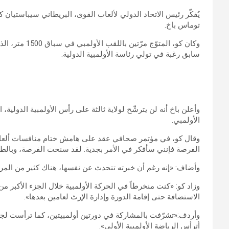
يُفكّر رئيس الاتحاد الدولي لألعاب القوى، البريطاني سيباستيان كو
توماس باخ.
سابق رغبة في تولي رئاسة الأولمبية الدولية.
الأولمبي.
وقال كو، في مؤتمر صحافي عقد على هامش ختام منافسات ألعاب ا
الفرصة فإنني سأفكر في الأمر بجدية. لقد سنحت الفرصة، وبالطبع 
وأضاف: «إنه رغم أن خبرته تتحدث عن نفسها، هناك كثير من المر
وزاد كو: «كنت منخرطاً في الحركة الأولمبية خلال الجزء الأكبر 
الاستضافة حتى إقامة الدورة وإدارة الإرث لعامين بعدها».
وأردف:«تشرّفت بالمشاركة في دورتين أولمبيتين، كما ترأست لجنة
أترأس الرياضة الأولمبية الأولى».