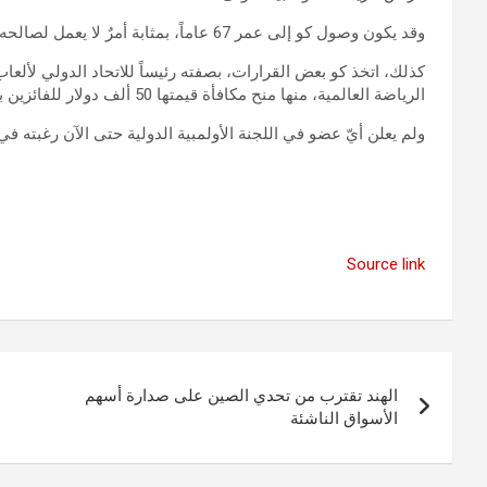
وقد يكون وصول كو إلى عمر 67 عاماً، بمثابة أمرٌ لا يعمل لصالحه، في ظل الحديث عن حاجة اللجنة الأولمبية إلى قادة أصغر سناً.
كذلك، اتخذ كو بعض القرارات، بصفته رئيساً للاتحاد الدولي لألع
الرياضة العالمية، منها منح مكافأة قيمتها 50 ألف دولار للفائزين بالميداليات الذهبية في ألعاب القوى في باريس.
ولم يعلن أيّ عضو في اللجنة الأولمبية الدولية حتى الآن رغبته في
Source link
تصفّح
الهند تقترب من تحدي الصين على صدارة أسهم
المقالات
الأسواق الناشئة