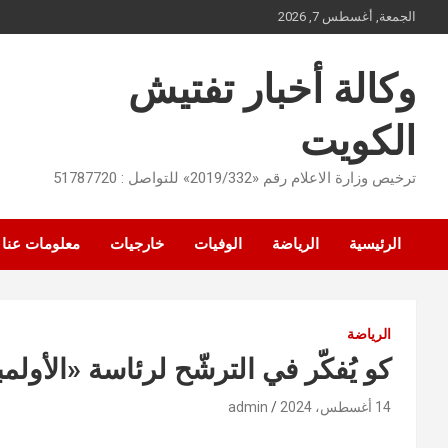
Ski
الجمعة, أغسطس 7, 2026
t
conten
وكالة أخبار تفتيش
الكويت
ترخيص وزارة الاعلام رقم «2019/332» للتواصل : 51787720
الرئيسية
الرياضة
الوفيات
خارجيات
معلومات عنا
الرياضة
كو يُفكّر في الترشّح لرئاسة «الأولمب
14 أغسطس، 2024
admin