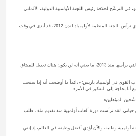
، في الترشّح لخلافة رئيس اللجنة الأولمبية الدولية، الألماني
وكان كو، المتوّج مرّتين باللقب الأولمبي في سباق 1500 متر، الذي ترأس اللجنة المنظمة لأولمبياد لندن 2012، قد أبدى في وقت
وأعلن باخ أنه لن يترشّح لولاية ثالثة على رأس الأولمبية الدولية، التي يرأسها منذ 2013، ما يعني أنه لن يكون هناك تعديل للميثاق
لقوى في أولمبياد باريس: «دائماً ما أوضحت أنه إذا سنحت
أنا بحاجة إلى التفكير في الأمر».
شّحين المؤهلين».
من حياتي. لقد ترأست دورة ألعاب أولمبية منذ تقديم ملف طلب
 أولمبية وطنية، والآن أؤدي أفضل وظيفة في العالم، إذ إنني