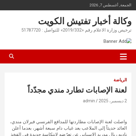
Ski
الجمعة, أغسطس 7, 2026
t
conten
وكالة أخبار تفتيش الكويت
ترخيص وزارة الاعلام رقم «2019/332» للتواصل : 51787720
الرياضة
لعنة الإصابات تطارد مندي مجدّداً
2 ديسمبر، 2025
admin
واصلت لعنة الإصابات مطاردتها للمدافع الفرنسي فيرلان مندي،
العائد حديثاً إلى الملاعب بعد غياب دام سبعة أشهر، بعدما أعلن
ناديه ريال مدريد الإسباني عن تعرّضه لانتكاسة جديدة في الفخذ