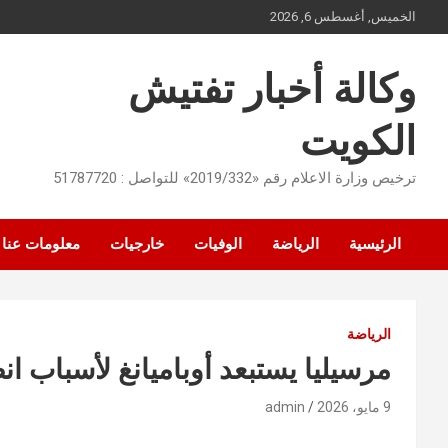
Ski
الخميس, أغسطس 6, 2026
t
conten
وكالة أخبار تفتيش
الكويت
ترخيص وزارة الاعلام رقم «2019/332» للتواصل : 51787720
الرئيسية
الرياضة
الوفيات
خارجيات
معلومات عنا
الرياضة
مرسيليا يستبعد أوباميانغ لأسباب ان
9 مايو، 2026
admin