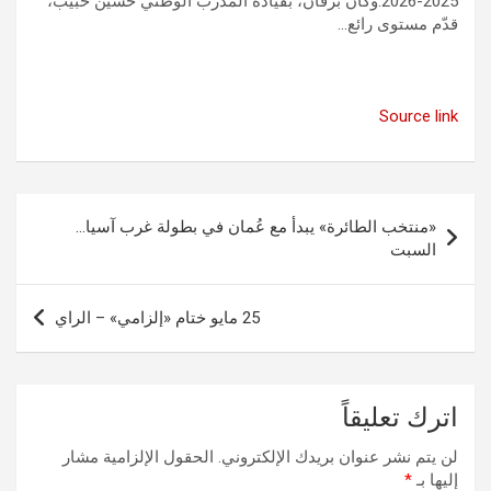
2025-2026.وكان برقان، بقيادة المدرب الوطني حسين حبيب،
قدّم مستوى رائع…
Source link
تصفّح
«منتخب الطائرة» يبدأ مع عُمان في بطولة غرب آسيا…
المقالات
السبت
25 مايو ختام «إلزامي» – الراي
اترك تعليقاً
لن يتم نشر عنوان بريدك الإلكتروني.
الحقول الإلزامية مشار
إليها بـ
*