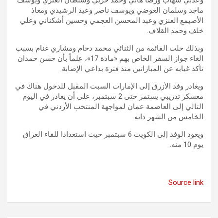
ماجد وسلمان العوضي ويوسف ناصر وعيد الرشيدي ومعاذ
الأصيمع العنزي وعبد المحسن العجمي وحسين أشكناني وعلي
خلف وحمد القلاف.
وبذلك خلت القائمة من الثنائي محمد دحام ومشاري غنام بسبب
الغاء جواز السفر الخاص بهم «مادة 17»، علماً بأن حسن حمدان
تأكد غيابه عن المباراتين منذ فترة بداعي الإصابة.
ويغادر وفد الأزرق إلى الإمارات السبت المقبل للدخول هناك في
معسكر تدريبي يستمر حتى 2 سبتمبر، على أن يغادر في اليوم
التالي إلى العاصمة عمان لمواجهة المنتخب الأردني في
الخامس من الشهر ذاته.
ويعود الوفد إلى الكويت 6 سبتمبر حيث استعدادا للقاء العراق
يوم 10 منه.
Source link