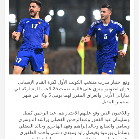
وقع اختيار مدرب منتخب الكويت الأول لكرة القدم الإسباني
خوان انطونيو بيتزي على قائمة ضمت 25 لاعب للمشاركة في
مباراتي الأردن والعراق المقرر لهما يومي 5 و10 من شهر
سبتمبر المقبل.
واللاعبون الذين وقع عليهم الاختيار هم: عبد الرحمن كميل
وسليمان عبد الغفور وعبدالرحمن الفضلي وراشد الدوسري
وسامي والصانع وخالد إبراهيم وفهد الهاجري وخالد الفضلي
وسلمان بورمية وفيصل زايد ومهدي دشتي وأحمد الظفيري
وعذبي شهاب ورضا هاني وحمد حربي وسلطان العنزي ويوسف