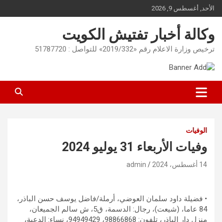
Ski
الأحد, أغسطس 9, 2026
t
conten
وكالة أخبار تفتيش الكويت
ترخيص وزارة الاعلام رقم «2019/332» للتواصل : 51787720
الوفيات
وفيات الأربعاء 31 يوليو 2024
14 أغسطس، 2024
admin
• فضيلة داود سلمان العوضي، أرملة/فاضل يوسف حسن الباذر،
84 عاما، (شيعت)، رجال: الدسمة، ق5، ش سالم الجميعان،
منزل دار الباذر، تلفون: 98866868، 94949429، نساء: الدعية،