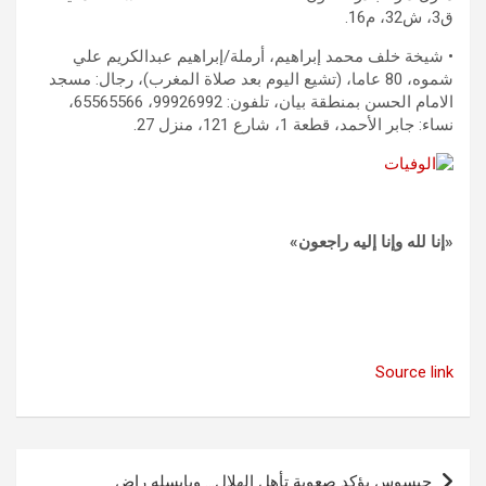
ق3، ش32، م16.
• شيخة خلف محمد إبراهيم، أرملة/إبراهيم عبدالكريم علي
شموه، 80 عاما، (تشيع اليوم بعد صلاة المغرب)، رجال: مسجد
الامام الحسن بمنطقة بيان، تلفون: 99926992، 65565566،
نساء: جابر الأحمد، قطعة 1، شارع 121، منزل 27.
‮«إنا لله وإنا إليه راجعون‮»​
Source link
تصفّح
جيسوس يؤكد صعوبة تأهل الهلال… ويايسله راضٍ