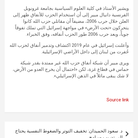
ويشير الأستاذ في كلية العلوم السياسية بجامعة غرونوبل
الفرنسية دانيال ميير إلى أن استخدام الحزب للأنفاق ظهر إلى
العلن خلال حرب 2006، مضيفاً أن مقاتلي حزب الله كانوا
يتحركون «تحت الأرض» في مواجهة إسرائيل التي تملك تفوقاً
جوياً، وبعد حرب 2006 طور الحزب أنفاقه، وفق الخبراء.
وأعلنت إسرائيل في عام 2019 اكتشاف وتدمير أنفاق لحزب الله
حُفرت من لبنان إلى داخل الأراضي الإسرائيلية.
ويرى ميير أن شبكة أنفاق حزب الله غير ممتدة بقدر شبكة
حماس في قطاع غزة، لكن «احتمال أن يخرج العدو من الأرض،
لا شك يبقى ماثلاً في الذهن الإسرائيلي».
Source link
تصفّح
د. سعود الحميدان: تخفيف التوتر والضغوط النفسية يحتاج
المقالات
إلى تدريب وبرامج