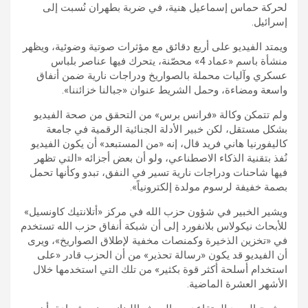
لحركة حماس إسماعيل هنية، في ضربة بطهران نُسبت إلى
إسرائيل.
ويمتد الفيديو على أربع دقائق مع مؤثرات صوتية وضوئية، ويظهر
منشأة باسم «عماد 4» محصّنة، يتحرك فيها عناصر بلباس
عسكري وآليات محملة بالصواريخ ودراجات نارية ضمن أنفاق
واسعة ومضاءة، وحمل الشريط عنوان «جبالنا خزائننا».
ولم تتمكن وكالة «فرانس برس» من التحقق من صحة الفيديو
بشكل مستقل، لكن خبير الأدلة الجنائية الرقمية في جامعة
كاليفورنيا هاني فريد قال، إنه «من المستبعد» أن يكون الفيديو
نُفذ بتقنية الذكاء الاصطناعي، ولو أن بعض أجزائه «التي تظهر
فيها شاحنات ودراجات نارية تسير في النفق، تبدو وكأنها تحمل
بصمة خفيفة لرسوم مولدة إلكترونياً».
ويشير الخبير في شؤون حزب الله في مركز «أتلانتيك كاونسيل»
للأبحاث نيكولاس بلانفورد إلى أن شبكة أنفاق حزب الله تستخدم
في «تخزين الذخيرة وكمنصات مخفية لإطلاق الصواريخ»، ويرى
أن الفيديو قد يكون «رسالة تحذير» من أن الحزب قادر «على
استخدام أسلحة أكثر قوة بكثير» من تلك التي استخدمها خلال
الأشهر العشرة الماضية.