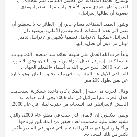
ويشرح العميد المتقاعد من الجيش اللبناني منير شحادة، أن
الفيديو أظهر «مدى عمق الأنفاق واتساعها وتشعبها، ومدى
صعوبة أن تطالها إسرائيل».
ويقول العميد المتقاعد هشام جابر، إن «الطائرات لا تستطيع أن
تصل إلى هذه المنشآت المحمية من الأعلى»، ويضيف أن
إسرائيل «يمكنها أن تواصل قصفها لأشهر، وأن تواصل تدمير
لبنان من دون أن تصل» إليها.
وبدأ حزب الله العمل على شبكة أنفاقه منذ منتصف الثمانينيات،
عندما كانت إسرائيل تحتل أجزاء من جنوب لبنان، وفق بلانفورد.
في عام 2010، افتتح حزب الله ما أسماه «المعلم الجهادي
السياحي الأول عن المقاومة» في مليتا بجنوب لبنان، وهو عبارة
عن نفق بطول 200 متر.
وقال الحزب في حينه إن المكان كان قاعدة عسكرية استخدمت
خلال الحرب مع إسرائيل في عام 2006 وفي المواجهات مع
الجيش الإسرائيلي قبل انسحابه من جنوب لبنان في عام 2000.
ويقول بلانفورد إن الأنفاق التي بنيت في مطلع عام 2000، والتي
تشبه معلم مليتا «صممت لعدد صغير من المقاتلين ليرتاحوا
ويأكلوا ويناموا فيها»، لكن المنشأة التي تظهر في الفيديو «أكبر
بكثير من تلك المخابئ».