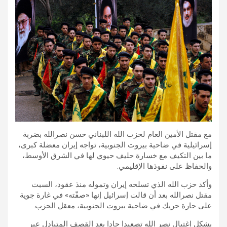
مع مقتل الأمين العام لحزب الله اللبناني حسن نصرالله بضربة
إسرائيلية في ضاحية بيروت الجنوبية، تواجه إيران معضلة كبرى،
ما بين التكيف مع خسارة حليف حيوي لها في الشرق الأوسط،
والحفاظ على نفوذها الإقليمي.
وأكد حزب الله الذي تسلحه إيران وتموله منذ عقود، السبت
مقتل نصرالله بعد أن قالت إسرائيل إنها «صفّته» في غارة جوية
على حارة حريك في ضاحية بيروت الجنوبية، معقل الحزب.
يشكل اغتيال نصر الله تصعيدا حادا بعد القصف المتبادل عبر