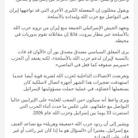
ويقول محللون إن المعضلة الكبرى الأخرى التي قد تواجهها إيران
هي التواصل مع حزب الله وإمداده بالأسلحة.
وتعهد الجيش الإسرائيلي الجمعة منع إيران من تزويد حزب الله
بالأسلحة عبر مطار بيروت، قائلا إن مقاتلاته تقوم بدوريات في
محيطه.
يرى المعلق السياسي مصدق مصدق بور أن «الأوان قد فات
بالنسبة لإيران لدعم حزب الله بالأسلحة»، لكنه يعتقد أن الحزب
«سيرمم صفوفه كما فعل في الماضي».
وتعرضت الاتصالات الداخلية لحزب الله لضربة قوية أيضا عندما
استهدفت تفجيرات هذا الشهر أجهزة اتصال لاسلكية كان
يستعملها أعضاؤه، في عملية حملت مسؤوليتها لإسرائيل.
ويرى واعظ أنه سيكون «من الصعب للغاية» على الإيرانيين حاليا
التواصل مع حلفائهم، على عكس ما حدث أثناء الحرب التي
استمرت 33 يوما بين إسرائيل وحزب الله عام 2006.
ويشير إلى أن ردود حزب الله «ضعيفة وهزيلة» مع تصاعد العنف
مع إسرائيل، معتبرا أن «السؤال هو ما إذا كان غير راغب أو غير
قادر على التحرك».