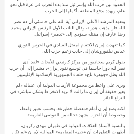
الحدود بين حزب الله وإسرائيل منذ بدء الحرب في غزة قبل نحو
عام، ويهدد بدفع المنطقة بأكملها إلى الحرب.
وتعهد المرشد الأعلى الإيراني آية الله علي خامنئي أن دم نصر
الله «لن يذهب هدرا»، وقال النائب الأول للرئيس الإيراني محمد
رضا عارف إن مقتله سيؤدي إلى «تدمير» إسرائيل.
كما تعهدت إيران الانتقام لمقتل القيادي في الحرس الثوري
عباس نيلفوروشان إلى جانب زعيم حزب الله.
يقول كريم سجادبور من مركز كارنيغي للأبحاث «لقد أدى
نصرالله دورا حاسما في توسيع نفوذ إيران»، مشيرا إلى أن حزب
الله يظل «جوهرة تاج» حلفاء الجمهورية الإسلامية الإقليميين.
ويرى علي واعظ من مجموعة الأزمات الدولية أن اغتياله «لم
يغير حقيقة أن إيران ما زالت لا تريد الانخراط بشكل مباشر» في
النزاع الدائر.
لكنه يضع إيران أمام «معضلة خطيرة»، بحسب تعبير واعظ،
وخصوصا أن الحزب يشهد «حالة من الفوضى العارمة».
بالنسبة لأستاذ العلاقات الدولية في طهران مهدي زكريان،
أظهرت التطورات أن «جبهة المقاومة» الموالية لإيران «لم تكن