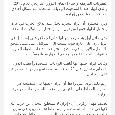
العقوبات المرهقة وإحياء الاتفاق النووي التاريخي لعام 2015
والذي انهار عندما انسحبت الولايات المتحدة منه بشكل أحادي
بعد ثلاث سنوات من إبرامه.
ويرى محللون أن إيران تتحرك بحذر منذ اندلاع الحرب في غزة،
وتحاول إظهار قوتها من دون إثارة رد فعل من الولايات المتحدة.
حتى خلال أول هجوم مباشر لها على الإطلاق على إسرائيل في
أبريل، ردا على غارة جوية نسبت إلى إسرائيل على مبنى ملحق
بالسفارة الإيرانية في دمشق، اعترضت دفاعات الدولة العبرية
والقوات المتحالفة معها معظم الصواريخ والمسيّرات.
وقالت إيران حينها إنها أبلغت الولايات المتحدة وأعطت الدول
المجاورة تحذيرا قبل 72 ساعة مما وصفته بهجومها «المحدود»
على إسرائيل.
رغم ذلك، يرى علي واعظ أن إيران «لديها كل المصلحة في
محاولة الحفاظ على ما تبقى من حزب الله. حزب الله هو درع
إيران».
يضيف مهدي زكريان أن «إيران لا تستطيع التخلي عن حزب الله،
لأنها في هذه الحالة ستخسر أيضا حلفاءها الآخرين» في سوريا
والعراق واليمن الذي تدخلوا في الحرب بين إسرائيل وحماس.