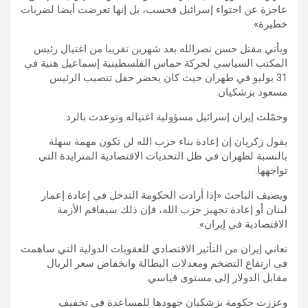
عاجزة عن احتواء إسرائيل فحسب، بل إنها تعرضت أيضا لضربات
خطيرة».
ويأتي مقتل حسن نصرالله بعد شهرين تقريبا من اغتيال رئيس
المكتب السياسي لحركة حماس الفلسطينية إسماعيل هنية في
31 يوليو في طهران حيث كان يحضر حفل تنصيب الرئيس
مسعود بزشكيان.
وحمّلت إيران إسرائيل مسؤولية اغتياله وتوعدت بالرد.
يقول زكريان إن إعادة بناء حزب الله لن تكون مهمة سهلة
بالنسبة لطهران في ظل التحديات الاقتصادية المتزايدة التي
تواجهها.
ويضيف الباحث «إذا أرادت الحكومة التدخل في إعادة إعمار
لبنان أو إعادة تجهيز حزب الله، فإن ذلك سيفاقم الأزمة
الاقتصادية في إيران».
تعاني إيران من التأثير الاقتصادي للعقوبات الدولية التي ساهمت
في ارتفاع التضخم ومعدلات البطالة وانخفاض سعر الريال
مقابل الدولار إلى مستوى قياسي.
وعززت حكومة بزشكيان جهودها للمساعدة في تخفيف