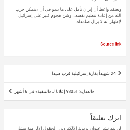
ويعتقد واعظ أن إيران تأمل على ما يبدو في أن «يتمكن حزب
الله من إعادة تنظيم نفسه… وشن هجوم كبير على إسرائيل
لإظهار أنه لا يزال صامدا».
Source link
تصفّح
24 شهيداً بغارة إسرائيلية قرب صيدا
المقالات
«العدل»: 98051 إعلانا لـ «التنفيذ» في 6 أشهر
اترك تعليقاً
لن يتم نشر عنوان بريدك الإلكتروني.
الحقول الإلزامية مشار