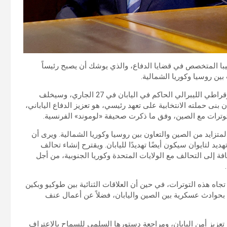
يبا المتخصص في قضايا الدفاع، والذي يوشك أن يصبح رئيساً
بين روسيا وكوريا الشمالية.
وانتخب وزير الدفاع والزراعة السابق، إيشيبا رئيسا للحزب الديموقراطي الليبرالي الحاكم في اليابان في 27 الجاري، وسيخلف
نى حملته الانتخابية على تعهد رئيسي، هو تعزيز الدفاع الياباني،
وترات مع الصين، وفق ما ذكرت صحيفة «لوموند» الفرنسية.
لمتزايد من الصين والتعاون بين روسيا وكوريا الشمالية. ويرى أن
يد لتايوان سيكون أيضًا تهديدًا لليابان. ويقترح إنشاء تحالف
ى التحالف مع الولايات المتحدة وكوريا الجنوبية، من أجل
اه هذه التوترات، في حين أن العلاقات الثنائية بين طوكيو وبكين
 بحوادث عسكرية بين الصين واليابان، فضلاً عن أعمال عنف
تعزيز أمن اليابان، ومراجعة دستورها السلمي للسماح بالاعتراف