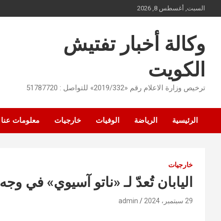
Ski
السبت, أغسطس 8, 2026
t
conten
وكالة أخبار تفتيش
الكويت
ترخيص وزارة الاعلام رقم «2019/332» للتواصل : 51787720
الرئيسية
الرياضة
الوفيات
خارجيات
معلومات عنا
خارجيات
اليابان تُعدّ لـ «ناتو آسيوي» في وجه
29 سبتمبر، 2024
admin