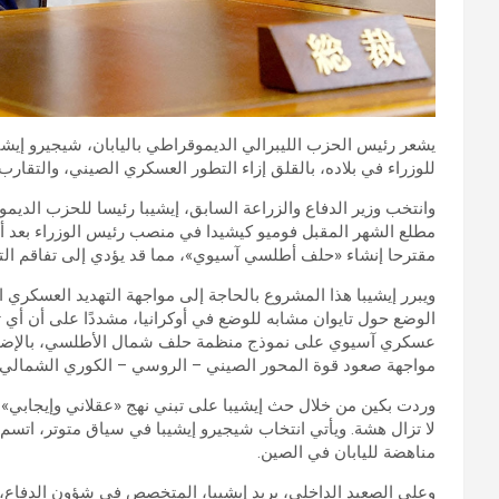
يشعر رئيس الحزب الليبرالي الديموقراطي باليابان، شيجيرو إيش
للوزراء في بلاده، بالقلق إزاء التطور العسكري الصيني، والتقارب 
مطلع الشهر المقبل فوميو كيشيدا في منصب رئيس الوزراء بعد أن ب
مقترحا إنشاء «حلف أطلسي آسيوي»، مما قد يؤدي إلى تفاقم الت
ويبرر إيشيبا هذا المشروع بالحاجة إلى مواجهة التهديد العسكري ا
الوضع حول تايوان مشابه للوضع في أوكرانيا، مشددًا على أن أي تهد
عسكري آسيوي على نموذج منظمة حلف شمال الأطلسي، بالإضافة إل
مواجهة صعود قوة المحور الصيني – الروسي – الكوري الشمالي.
وردت بكين من خلال حث إيشيبا على تبني نهج «عقلاني وإيجابي» تج
لا تزال هشة. ويأتي انتخاب شيجيرو إيشيبا في سياق متوتر، اتسم
مناهضة لليابان في الصين.
وعلى الصعيد الداخلي، يريد إيشيبا، المتخصص في شؤون الدفاع، 