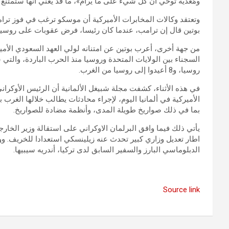
ومُعدية توحي أن كل شيء على ما يرام»، ما قد يعني أنها ستمتن
وتعتقد وكالات المخابرات الأميركية أن موسكو ترغب في فوز ترامب
بوتين قال إن ترامب، عندما كان رئيسا، فرض عقوبات على روسيا 
من جهة أخرى، أعرب بوتين عن امتنانه لولي العهد السعودي الأم
روسيا، و8 أعيدوا إلى روسيا من الغرب.
في هذه الأثناء، كشفت مجلة شبيغل الألمانية أن الرئيس الأوكران
الأميركية في ألمانيا اليوم، لإجراء محادثات يطالب خلالها الغر
بما في ذلك صواريخ طويلة المدى، وأنظمة مضادة للصواريخ.
اطار تعديل وزاري كبير تحدث عنه زيلينسكي استعدادا للخريف. و
الدبلوماسي البارز والسفير السابق لدى تركيا، أندريه سيبيها.
Source link