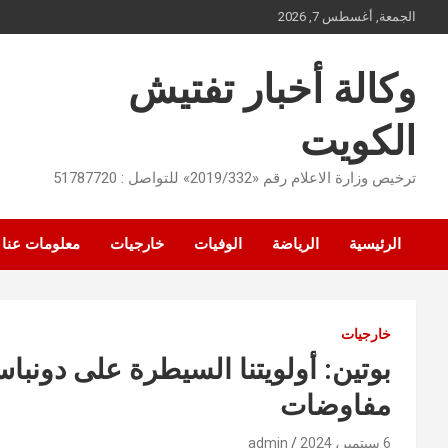
Ski
الجمعة, أغسطس 7, 2026
t
conten
وكالة أخبار تفتيش
الكويت
ترخيص وزارة الاعلام رقم «2019/332» للتواصل : 51787720
الرئيسية
الرياضة
الوفيات
خارجيات
معلومات عنا
خارجيات
بوتين: أولويتنا السيطرة على دون
مفاوضات
6 سبتمبر، 2024
admin