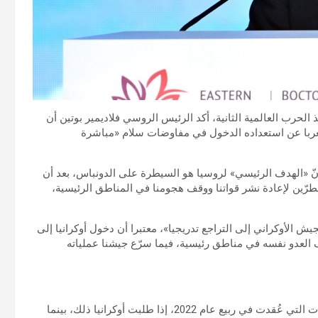
 الحرب العالمية الثانية، أكد الرئيس الروسي فلاديمير بوتين أن
عربا عن استعداده الدخول في مفاوضات سلام «مباشرة
ّ «الهدف الرئيسي» لروسيا هو السيطرة على الدونباس، بعد أن
ين لإعادة نشر قواتنا ووقف هجومنا في المناطق الرئيسية،
الأوكراني إلى التراجع تدريجيا»، معتبرا أن دخول أوكرانيا إلى
عدو نفسه في مناطق رئيسية، فيما سرّع جيشنا عملياته
وأعلن أنّه مستعدّ لإجراء مفاوضات مع كييف على أساس المحادثات التي عُقدت في ربيع عام 2022، إذا طلبت أوكرانيا ذلك، بينما