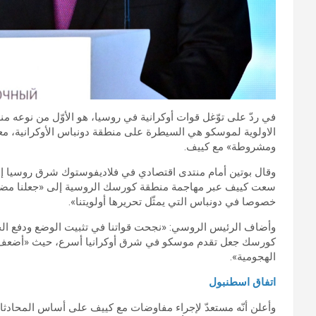
في ردّ على توّغل قوات أوكرانية في روسيا، هو الأوّل من نوعه منذ
الاولوية لموسكو هي السيطرة على منطقة دونباس الأوكرانية، م
ومشروطة» مع كييف.
وقال بوتين أمام منتدى اقتصادي في فلاديفوستوك شرق روسيا إن
سعت كييف عبر مهاجمة منطقة كورسك الروسية إلى «جعلنا مضطرّ
خصوصا في دونباس التي يمثّل تحريرها أولويتنا».
وأضاف الرئيس الروسي: «نجحت قواتنا في تثبيت الوضع ودفع الجيش 
كورسك جعل تقدم موسكو في شرق أوكرانيا أسرع، حيث «أضعف ال
الهجومية».
اتفاق اسطنبول