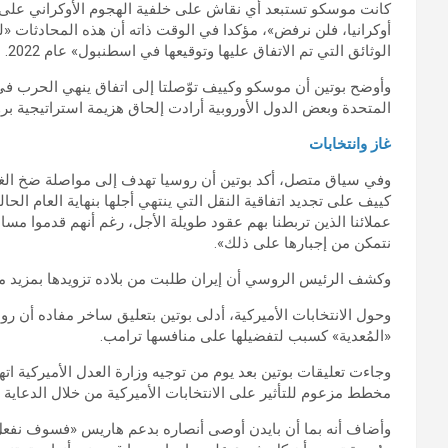
كانت موسكو تستبعد أي نقاش على خلفية الهجوم الأوكراني على
أوكرانيا، فلن نرفض»، مؤكدا في الوقت ذاته أن هذه المحادثات «
الوثائق التي تم الاتفاق عليها وتوقيعها في اسطنبول» عام 2022.
المتحدة وبعض الدول الأوروبية أرادت إلحاق هزيمة استراتيجية برو
غاز وانتخابات
وفي سياق متصل، أكد بوتين أن روسيا تهدف إلى مواصلة ضخ الغاز ع
كييف على تجديد اتفاقية النقل التي ينتهي أجلها بنهاية العام الحال
عملائنا الذين تربطنا بهم عقود طويلة الأجل، رغم أنهم قدموا مس
نتمكن من إجبارها على ذلك».
وكشف الرئيس الروسي أن إيران طلبت من بلاده تزويدها بمزيد من 
وحول الانتخابات الأميركية، أدلى بوتين بتعليق ساخر مفاده أن 
«المُعدية» كسبب لتفضيلها على منافسها ترامب.
وجاءت تعليقات بوتين بعد يوم من توجيه وزارة العدل الأميركية ا
مخطط مزعوم للتأثير على الانتخابات الأميركية من خلال الدعاية ا
وأضاف أنه بما أن بايدن أوصى أنصاره بدعم هاريس «فسوف نفعل 