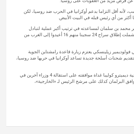
ع عن فرض مزيد من العقوبات على روسيا.
، لأنه أقل التزاما بدعم أوكرانيا في الحرب ضد روسيا، لكن
أكثر من أي رئيس قبله في البيت الأبيض.
ير محمد بن سلمان لمساعدته في ترتيب أكبر عملية لتبادل
السجناء بين الولايات المتحدة وروسيا منذ الحرب الباردة، والتي شملت إطلاق سراح 24 سجينا منهم 16 أعيدوا إلى الغرب من
ي فولوديمير زيلينسكي يعتزم زيارة قاعدة رامشتاين الجوية
ب بتقديم شحنات أسلحة جديدة تساعد أوكرانيا في حربها ضد روسيا،
يأتي ذلك فيما وافق البرلمان الاوكراني على استقالة وزير الخارجية ديميترو كوليبا غداة موافقته على استقالة 4 وزراء آخرين في
وافق البرلمان كذلك على مرشح الرئيس لـ «الخارجية»،