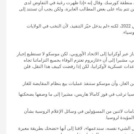
 منطقة كورسك. وقال إنه «إذا ظهرت رغبة في التفاوض لدى
لن تتم بناء على بعض المطالب العابرة، ولكن يجب أن تستند إلى
وأوضح بوتين أن موسكو وكييف توّصلتا إلى اتفاق ينهي الحرب في 2022، لكنه «لم يدخل حيّز التنفيذ، لأن النخب في الولايات
سيا».
بر أوكرانيا إلى الاتحاد الأوروبي، لكن موسكو لا تستطيع إجبار
ي، مشيرا إلى أن «غازبروم تعتزم الوفاء بجميع التزاماتنا تجاه
اعدات عسكرية لأوكرانيا، لكن إذا رفضت كييف هذا النقل، فلن
الغاز، وأن موسكو ستنفذ عمليات بيع بنظام المقايضة للغاز.
روسيا ترغب في فوز كامالا هاريس، مشيرا إلى ما وصفها بضحكتها
تهامات لاثنين من المسؤولين في وسائل الإعلام الروسية بشأن
لمؤيدة لروسيا.
الشيء نفسه، سندعمها»، لافتا إلى أنها «تضحك بطريقة معبرة