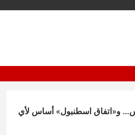
باس… و«اتفاق اسطنبول» أساس لأي