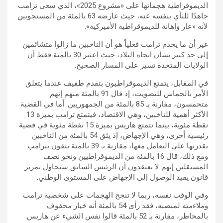
الديموقراطية هجماتها على «مشروع 2025»، الذي سعى ترامب
جاهدًا للنأي بنفسه عنه، حيث عارضه 63 بالمئة من المستجوبين
لأنه «عار وإهانة للديموقراطية الأميركية».
غير أن ما يخدم ترامب فعلياً هو أن الناخبين ما زالوا متشائمين
إلى حد كبير بشأن اتجاه البلاد، حيث اعتبر 30 بالمئة فقط أن
الولايات المتحدة تسير على المسار الصحيح.
في المقابل، يتمتع الديموقراطيون بتقدم طفيف عندما يتعلق
الأمر بالحماس للتصويت، إذ قال 91 بالمئة منهم إنهم
متحمسون، مقارنة بـ 85 بالمئة من الجمهوريين. أما في القضية
الأكثر أهمية للناخبين، وهي الاقتصاد، فيتمتع ترامب بميزة 13
نقطة مئوية، بينما تتمتع هاريس بميزة 15 نقطة مئوية في قضية
رئيسية أخرى، وهي الإجهاض، إذ يثق 54 بالمئة من الناخبين
بقدرتها على التعامل معها، مقارنة بـ 39 بالمئة يثقون بترامب.
ومع ذلك، قال 16 بالمئة من الديموقراطيين ونحو نصف
المستقلين إنهم لا يعتقدون أن الرئيس السابق سيحاول تمرير
قانون يقيد الوصول إلى الإجهاض على المستوى الوطني.
وفي الوقت نفسه، ربما لا تنجح الهجمات على شخصية ترامب
وملاءمته لمنصبه، فقد رأى 54 بالمئة أنه خيار محفوف
بالمخاطر، مقارنة بـ 52 بالمئة قالوا نفس الشيء عن هاريس.