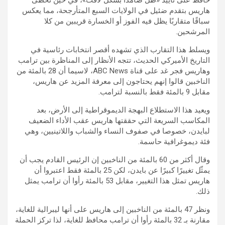
هاريس بتقدم ضئيل في الولايات السبع المتأرجحة، مما يعكس
سباقًا متقاربًا يظل فيه الفوز أو الخسارة قريبين من كلا
المرشحين.
ويسلط هذا التقارب الذي تشهده أقصر انتخابات رئاسية في
التاريخ الأميركي الحديث، تتجه الأنظار إلى المناظرة بين ترامب
وهاريس فجر غد على قناة ABC News، لاسيما أن 28 بالمئة من
الناخبين قالوا إنهم يحتاجون إلى معرفة المزيد عن هاريس،
مقابل 9 بالمئة فقط بالنسبة لترامب.
ويعيد هذا الاستطلاع البهجة الديموقراطية إلى الأرض، بعد
المكاسب السريعة التي حققتها هاريس عقب الأداء الضعيف
لبايدن، خصوصا في صفوف النساء والشباب واللاتينيين، وهي
فئة ديموغرافية حاسمة.
وقال أكثر من 60 بالمئة من الناخبين إن الرئيس القادم يجب أن
يمثّل تغييرًا كبيرًا عن بايدن، لكن 25 بالمئة فقط اعتبروا أن
هاريس تمثل هذا التغيير، مقابل 53 بالمئة رأوا أن ترامب يمثل
ذلك.
ونظر 47 بالمئة من الناخبين إلى هاريس على أنها ليبرالية للغاية،
مقارنة بـ 32 بالمئة رأوا أن ترامب محافظ للغاية، لذا تركز الحملة