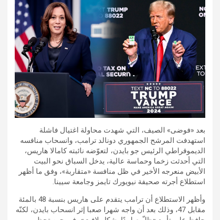
بعد «فوضى» الصيف، التي شهدت محاولة اغتيال فاشلة
استهدفت المرشح الجمهوري دونالد ترامب، وانسحاب منافسه
الديموقراطي الرئيس جو بايدن، لتعوّضه نائبته كامالا هاريس،
التي أحدثت زخما وحماسة عالية، يدخل السباق نحو البيت
الأبيض منعرجه الأخير في ظل منافسة «متقاربة»، وفق ما أظهر
استطلاع أجرته صحيفة نيويورك تايمز وجامعة سيينا.
وأظهر الاستطلاع أن ترامب يتقدم على هاريس بنسبة 48 بالمئة
مقابل 47، وذلك بعد أن واجه شهرا صعبا إثر انسحاب بايدن، لكنّه
حافظ على تأييد «ظلّ صامدًا بشكل لافت»، في حين تحظى