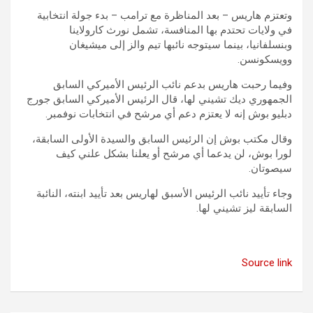
وتعتزم هاريس – بعد المناظرة مع ترامب – بدء جولة انتخابية
في ولايات تحتدم بها المنافسة، تشمل نورث كارولاينا
وبنسلفانيا، بينما سيتوجه نائبها تيم والز إلى ميشيغان
وويسكونسن.
وفيما رحبت هاريس بدعم نائب الرئيس الأميركي السابق
الجمهوري ديك تشيني لها، قال الرئيس الأميركي السابق جورج
دبليو بوش إنه لا يعتزم دعم أي مرشح في انتخابات نوفمبر.
وقال مكتب بوش إن الرئيس السابق والسيدة الأولى السابقة،
لورا بوش، لن يدعما أي مرشح أو يعلنا بشكل علني كيف
سيصوتان.
وجاء تأييد نائب الرئيس الأسبق لهاريس بعد تأييد ابنته، النائبة
السابقة ليز تشيني لها.
Source link