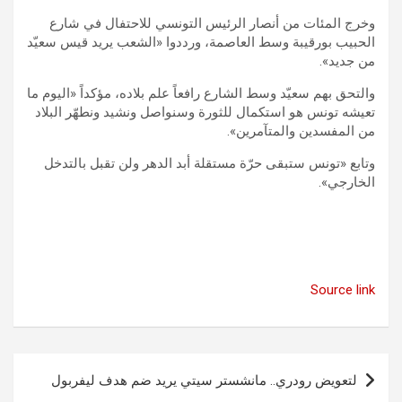
وخرج المئات من أنصار الرئيس التونسي للاحتفال في شارع
الحبيب بورقيبة وسط العاصمة، ورددوا «الشعب يريد قيس سعيّد
من جديد».
والتحق بهم سعيّد وسط الشارع رافعاً علم بلاده، مؤكداً «اليوم ما
تعيشه تونس هو استكمال للثورة وسنواصل ونشيد ونطهّر البلاد
من المفسدين والمتآمرين».
وتابع «تونس ستبقى حرّة مستقلة أبد الدهر ولن تقبل بالتدخل
الخارجي».
Source link
تصفّح
لتعويض رودري.. ​​​​​​​مانشستر سيتي يريد ضم هدف ليفربول
المقالات