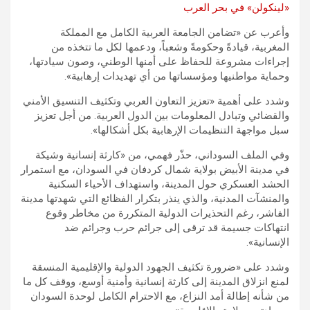
وأعرب عن «تضامن الجامعة العربية الكامل مع المملكة
المغربية، قيادةً وحكومةً وشعباً، ودعمها لكل ما تتخذه من
إجراءات مشروعة للحفاظ على أمنها الوطني، وصون سيادتها،
وحماية مواطنيها ومؤسساتها من أي تهديدات إرهابية».
وشدد على أهمية «تعزيز التعاون العربي وتكثيف التنسيق الأمني
والقضائي وتبادل المعلومات بين الدول العربية. من أجل تعزيز
سبل مواجهة التنظيمات الإرهابية بكل أشكالها».
وفي الملف السوداني، حذّر فهمي، من «كارثة إنسانية وشيكة
في مدينة الأبيض بولاية شمال كردفان في السودان، مع استمرار
الحشد العسكري حول المدينة، واستهداف الأحياء السكنية
والمنشآت المدنية، والذي ينذر بتكرار الفظائع التي شهدتها مدينة
الفاشر، رغم التحذيرات الدولية المتكررة من مخاطر وقوع
انتهاكات جسيمة قد ترقى إلى جرائم حرب وجرائم ضد
الإنسانية».
وشدد على «ضرورة تكثيف الجهود الدولية والإقليمية المنسقة
لمنع انزلاق المدينة إلى كارثة إنسانية وأمنية أوسع، ووقف كل ما
من شأنه إطالة أمد النزاع، مع الاحترام الكامل لوحدة السودان