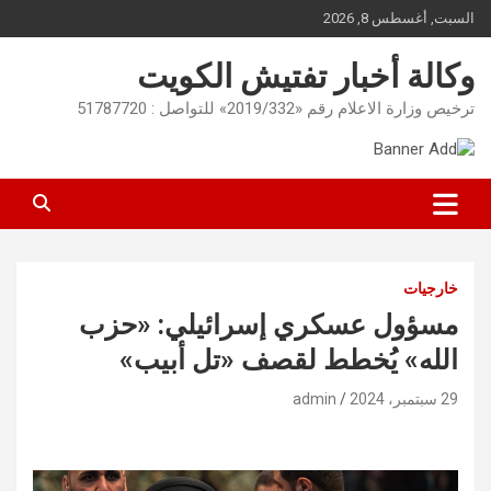
Ski
السبت, أغسطس 8, 2026
t
conten
وكالة أخبار تفتيش الكويت
ترخيص وزارة الاعلام رقم «2019/332» للتواصل : 51787720
خارجيات
مسؤول عسكري إسرائيلي: «حزب
الله» يُخطط لقصف «تل أبيب»
29 سبتمبر، 2024
admin