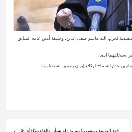
التنفيذية ل‍حزب الله هاشم صفي الدين، وخليفة أمين عامه السابق
ن سيخلفهما أيضا.
نانيين عدم السماح لوكلاء إيران بتدمير مستقبلهم».
فهد اليوسف ينفي ما يتم تداوله بشأن «إلغاء مكافأة 36