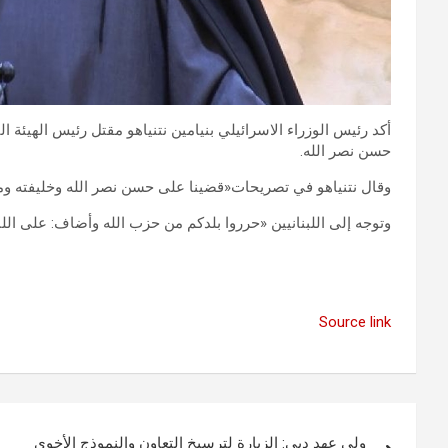
أكد رئيس الوزراء الاسرائيلي بنيامين نتنياهو مقتل رئيس الهيئة 
حسن نصر الله.
وقال نتنياهو في تصريحات«قضينا على حسن نصر الله وخليفته وم
وتوجه إلى اللبنانيين «حرروا بلدكم من حزب الله وأضاف: على اللب
Source link
تصفّح
ولي عهد دبي: الزيارة لترسيخ التعاون والنموذج الأخوي