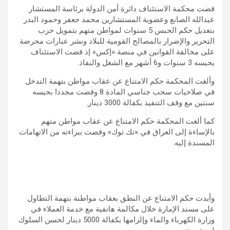
قضت محكمة الاستئناف دائرة أمن الدولة برئاسة المستشار
عبدالله الصانع وعضوية المستشارين محمد جعفر وحمود البدر
بتعديل حكم الحبس 5 سنوات لمواطن متهم بتمويل حزب
التحرير والإضرار بالمصالح القومية للبلاد ونشر عبارات محرضة
على مخالفة القوانين في منصة «إكس» إذ قضت الاستئناف
بحبسه 3 سنوات و6 أشهر مع الشغل والنفاذ.
وألغت المحكمة حكم الامتناع عن عقاب مواطن بتهمة التدخل
في صلاحيات سحب جناسي المادة 8 وقضت مجددا بحبسه
سنتين مع وقف التنفيذ بكفالة 3000 دينار.
كما ألغت المحكمة حكم الامتناع عن عقاب مواطن متهم
بالإساءة إلى العراق في «تك توك» وقضت ببراءته من الاتهامات
المسندة إليه.
وأيدت حكم الامتناع عن النطق بعقاب مواطنة بتهمة التطاول
على مسند الإمارة خلال مكالمة هاتفية مع خدمة العملاء في
وزارة الكهرباء والماء وإلزامها بكفالة 5000 دينار لحسن السلوك