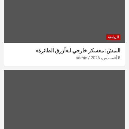
الرياضة
النمش: معسكر خارجي لـ«أزرق الطائرة»
8 أغسطس، 2026
admin