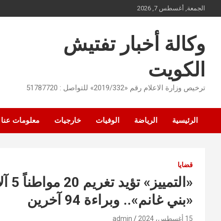
Ski
الجمعة, أغسطس 7, 2026
t
conten
وكالة أخبار تفتيش
الكويت
ترخيص وزارة الاعلام رقم «2019/332» للتواصل : 51787720
الرئيسية
الرياضة
الوفيات
خارجيات
معلومات عنا
قضايا
«الت
«بني غانم».. وبراءة 94 آخرين
15 أغسطس، 2024
admin