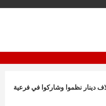
مييز» تؤيد تغريم 20 مواطناً 5 آلاف دينار نظموا وشاركوا في فرعية