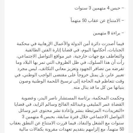
– حبس 4 متهمين 3 سنوات
– الامتناع عن عقاب 50 متهماً
– براءة 8 متهمين
فيما أصدرت دائرة أمن الدولة والأعمال الإرهابية في محكمة
الجنايات، أحكامها اليوم، في قضايا إثارة الفتن الطائفية
والتعاطف مع جهات خارجية، عبر مواقع التواصل الاجتماعي،
رأت أن هذا السلوك، في ظل الظروف التي تمر بها البلاد وما
تفرضه من تضافر الجهود وتعزيز معاني التكاتف، ليس مجرد
تعبير عابر، بل يمثل خروجاً على مقتضى الواجب الوطني، في
وقت تتعاظم فيه الحاجة إلى ترسيخ اللحمة الوطنية وصون
بنيانها من كل ما قد ينال منه.
وحكمت المحكمة، برئاسة المستشار ناصر البدر، وعضوية
القضاة عمر المليفي وعبدالله الفالح وسالم الزايد، في قضايا
«التغريدات» المرتبطة بنشر وإعادة نشر محتوى عبر وسائل
التواصل الاجتماعي خلال فترة سابقة، بحبس 4 متهمين 3
سنوات مع الشغل والنفاذ، فيما قررت الامتناع عن النطق بعقاب
50 متهماً، مع إلزامهم بتقديم تعهدات مقرونة بكفالات مالية