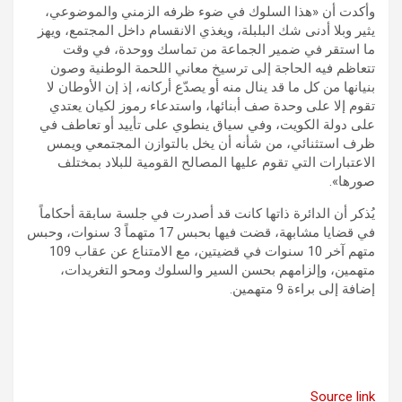
وأكدت أن «هذا السلوك في ضوء ظرفه الزمني والموضوعي،
يثير وبلا أدنى شك البلبلة، ويغذي الانقسام داخل المجتمع، ويهز
ما استقر في ضمير الجماعة من تماسك ووحدة، في وقت
تتعاظم فيه الحاجة إلى ترسيخ معاني اللحمة الوطنية وصون
بنيانها من كل ما قد ينال منه أو يصدّع أركانه، إذ إن الأوطان لا
تقوم إلا على وحدة صف أبنائها، واستدعاء رموز لكيان يعتدي
على دولة الكويت، وفي سياق ينطوي على تأييد أو تعاطف في
ظرف استثنائي، من شأنه أن يخل بالتوازن المجتمعي ويمس
الاعتبارات التي تقوم عليها المصالح القومية للبلاد بمختلف
صورها».
يُذكر أن الدائرة ذاتها كانت قد أصدرت في جلسة سابقة أحكاماً
في قضايا مشابهة، قضت فيها بحبس 17 متهماً 3 سنوات، وحبس
متهم آخر 10 سنوات في قضيتين، مع الامتناع عن عقاب 109
متهمين، وإلزامهم بحسن السير والسلوك ومحو التغريدات،
إضافة إلى براءة 9 متهمين.
Source link