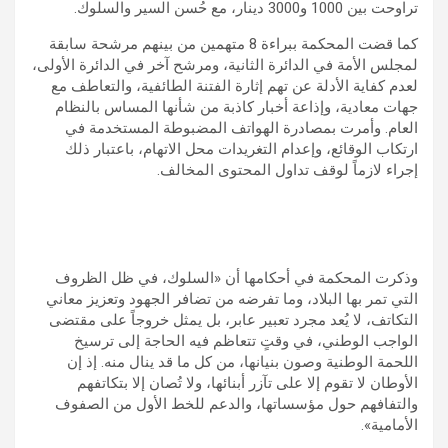
تراوحت بين 1000 و3000 دينار، مع حُسن السير والسلوك.
كما قضت المحكمة ببراءة 8 متهمين من بينهم مرشحة سابقة
لمجلس الأمة في الدائرة الثانية، ومرشح آخر في الدائرة الأولى،
لعدم كفاية الأدلة عن تهم إثارة الفتنة الطائفية، والتعاطف مع
جهات معادية، وإذاعة أخبار كاذبة من شأنها المساس بالنظام
العام. وأمرت بمصادرة الهواتف المضبوطة المستخدمة في
ارتكاب الوقائع، وإعدام التغريدات محل الاتهام، باعتبار ذلك
إجراء لازماً لوقف تداول المحتوى المخالف.
وذكرت المحكمة في أحكامها أن «السلوك، في ظل الظروف
التي تمر بها البلاد، وما تفرضه من تضافر الجهود وتعزيز معاني
التكاتف، لا يُعد مجرد تعبير عابر، بل يمثل خروجاً على مقتضى
الواجب الوطني، في وقتٍ تتعاظم فيه الحاجة إلى ترسيخ
اللحمة الوطنية وصون بنيانها، من كل ما قد ينال منه. إذ إن
الأوطان لا تقوم إلا على تآزر أبنائها، ولا تُصان إلا بتكاتفهم
والتفافهم حول مؤسساتها، والدعم للخط الأول من الصفوف
الأمامية».