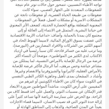
تواجه الأطباء النفسيين، تتمحور حول حالات توتر عام نتيجة
للضغوطات المتعددة على الجهاز العصبي، سواء كانت
ضغوطات من طبيعة الحياة العصرية، أو ضغوطات ناتجة عن
المشكلات الاسرية أو مشكلات العمل، فضلاً عن الضغوطات
المعنوية المتعلقة بواقع الحضارة الحديثة، كضعف الأثر المعنوي
في حياتنا البشرية، المتمثل في الانتماء إلى العائلة أو إلى
مجتمع كان يمدنا بالحماية. وأضاف: «تداعيات الازمة الاقتصادية
التي عصفت بسوق الاوراق المالية، لاسيما الهبوط الحاد في
أسهم الكثير من الشركات والافراد المضاربين في (البورصة)،
وما ترتب عليه من خسائر فادحة، كان سبباً رئيسياً في ازدياد
الاكتئاب لدى الكثير من المواطنين»، موضحاً أن النساء أكثر
عرضة من الرجال للإصابة بالامراض النفسية، لما يمتلكن من
مشاعر جياشة وحس مرهف، أما الرجال فأكثر عرضة للإصابة
بالأمراض العقلية، كالبرانويا والشيزوفرنيا والانفصام وغيرها.
وأشاد د. المشعان بمدى تأهيل وجاهزية الكادر الطبي النفسي
في الكويت سواء كان من الاطباء الكويتيين أو غيرهم من
المقيمين على أرض الكويت، مناشداً المواطنين ضرورة الابتعاد
قدر الإمكان عن مسببات التوتر، والعمل على أخذ قسط كاف من
الراحة، مع الحرص على ممارسة الرياضة لأنها تساعد كثيراً على
إزالة حدة التوتر التي قد تصيب الانسان، لاسيما قضاء الاجازات
بعيداً عن المدن الصاخبة، والذهاب إلى المناطق الهادئة أو