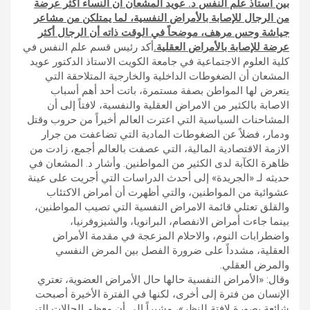
بين أستاذ علم النفس د. عويد المشعان أن النساء أكثر عرضة
من الرجال للإصابة بالأمراض النفسية، لما يمتلكن من مشاعر
جياشة وحس مرهف، موضحاً في الوقت ذاته أن الرجال أكثر
عرضة للإصابة بالأمراض العقلية.
أكد رئيس قسم علم النفس في
كلية العلوم الاجتماعية في جامعة الكويت الاستاذ الدكتور عويد
المشعان أن الضغوطات الداخلية والخارجية المتلاحقة التي
يتعرض لها المواطن بصفة مستمرة، باتت أحد أهم أسباب
الاصابة بالكثير من الامراض العقلية والنفسية، لافتاً إلى أن
المشاحنات السياسية التي اعترت العالم أخيراً من حروب وقتل
ودمار، فضلاً عن الضغوطات المادية التي تضاعفت من جرار
الازمة الاقتصادية المالية، التي عصفت بالعالم أجمع، زادت من
ظاهرة الكآبة لدى الكثير من المواطنين. وأشار د. المشعان في
حديثه لـ «الجريدة» إلى أحدث الدراسات التي أجريت على عينة
عشوائية من المواطنين، والتي أظهرت أن أمراض الاكتئاب
والقلق تعتلي قائمة الامراض النفسية التي تصيب المواطنين،
بينما جاءت أمراض الانفصام، البرانويا، والشيزوفرنيا،
واضطرابات النوم، والاحلام المزعجة في مقدمة الأمراض
العقلية، مشدداً على ضرورة الفصل بين المرض النفسي
والمرض العقلي.
وقال: «الأمراض النفسية حالها حال الأمراض العضوية، تعتري
الإنسان من فترة إلى أخرى، لكنها في الفترة الأخيرة أصبحت
شائعة بصورة لافتة للنظر»، مشيراً إلى أن معظم الحالات التي